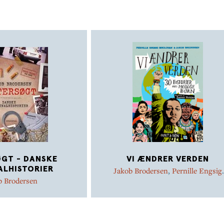
GT - DANSKE
VI ÆNDRER VERDEN
ALHISTORIER
Jakob Brodersen
,
Pernille Engsig
Eskildsen
b Brodersen