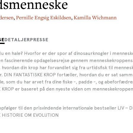
dsmenneske
dersen
,
Pernille Engsig Eskildsen
,
Kamilla Wichmann
SE
DETALJER
PRESSE
du en hale? Hvorfor er der spor af dinosaurknogler i mennesk
en fascinerende opdagelsesrejse gennem menneskekroppens 
, hvordan din krop har forvandlet sig fra urtidsfisk til menn
 år. DIN FANTASTISKE KROP fortæller, hvordan du er sat samm
e, som du har arvet fra dine fiske -, padde -, og abeforfædre
 KROP er baseret på den nyeste viden om menneskekroppens
pfølger til den prisvindende internationale bestseller LIV – 
E HISTORIE OM EVOLUTION