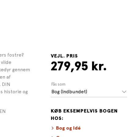
ers fostre?
VEJL. PRIS
vilde
279,95 kr.
eskedyr gennem
en af
. DIN
Fås som
 historie og
Bog (Indbundet)
DEN
KØB EKSEMPELVIS BOGEN
HOS:
Bog og Idé