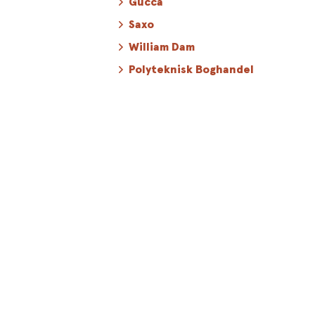
Gucca
Saxo
William Dam
Polyteknisk Boghandel