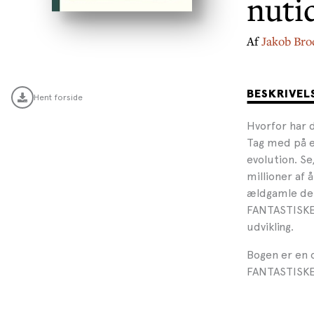
nuti
Af
Jakob Bro
BESKRIVEL
Hent forside
Hvorfor har 
Tag med på 
evolution. Se
millioner af
ældgamle del
FANTASTISKE
udvikling.
Bogen er en o
FANTASTISK