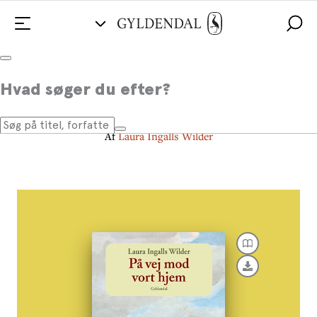
Det lille hus på prærien 10 - På
Hvad søger du efter?
vej mod vort hjem
Af
Laura Ingalls Wilder