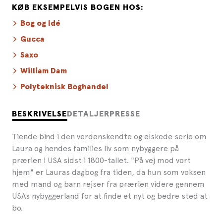
KØB EKSEMPELVIS BOGEN HOS:
Bog og Idé
Gucca
Saxo
William Dam
Polyteknisk Boghandel
BESKRIVELSE
DETALJER
PRESSE
Tiende bind i den verdenskendte og elskede serie om
Laura og hendes families liv som nybyggere på
prærien i USA sidst i 1800-tallet. "På vej mod vort
hjem" er Lauras dagbog fra tiden, da hun som voksen
med mand og barn rejser fra prærien videre gennem
USAs nybyggerland for at finde et nyt og bedre sted at
bo.