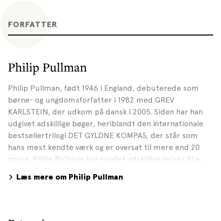
FORFATTER
Philip Pullman
Philip Pullman, født 1946 i England, debuterede som
børne- og ungdomsforfatter i 1982 med GREV
KARLSTEIN, der udkom på dansk i 2005. Siden har han
udgivet adskillige bøger, heriblandt den internationale
bestsellertrilogi DET GYLDNE KOMPAS, der står som
hans mest kendte værk og er oversat til mere end 20
sprog. Philip Pullman har vundet adskillige priser bl.a.
den prestigefulde Carnegie Medal samt Astrid Lindgren-
Læs mere om Philip Pullman
prisen, der er verdens største børne- og
ungdomslitteraturpris. The Times i England har kaldt
Pullman en af de ”50 greatest British writers since
1945”.