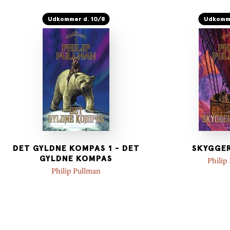
Udkommer d. 10/8
Udkomme
DET GYLDNE KOMPAS 1 - DET
SKYGGER
GYLDNE KOMPAS
Philip
Philip Pullman