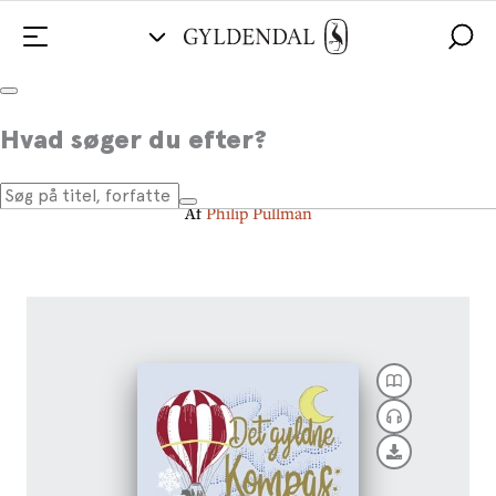
Det gyldne kompas - Det gyldne
Hvad søger du efter?
kompas 1
Af
Philip Pullman