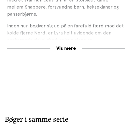
mellem Snappere, forsvundne børn, hekseklaner og
panserbjørne.
Inden hun begiver sig ud på en farefuld færd mod det
kolde fjerne Nord, er Lyra helt uvidende om den
chokerende virkelighed: at hun alene er
skæbnebestemt til at vinde, eller tabe, den størst
Vis mere
tænkelige krig.
Det gyldne kompas
udkommer i en ny, smuk udgave
som en del af børnebogsserien Gyldendals udødelige.
Bøger i samme serie