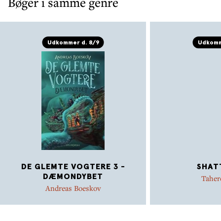
Bøger i samme genre
Udkommer d. 8/9
Udkomm
DE GLEMTE VOGTERE 3 -
SHAT
DÆMONDYBET
Taher
Andreas Boeskov