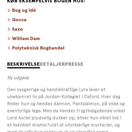
KØB EKSEMPELVIS BOGEN HOS:
Bog og Idé
Gucca
Saxo
William Dam
Polyteknisk Boghandel
BESKRIVELSE
DETALJER
PRESSE
Ny udgave.
Den nysgerrige og handlekraftige Lyra lever et
ubekymret liv på Jordan-Kollegiet i Oxford. Hver dag
finder hun og hendes daimon, Pantalaimon, på vilde og
eventyrlige lege. Men da hendes frygtindgydende onkel
Lord Asriel pludselig dukker op, bliver hun viklet ind i
et indviklet drama fuldt af uforklarlige mysterier, og
med ét står hun centrum af en storslået kamp