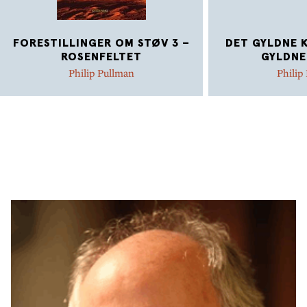
FORESTILLINGER OM STØV 3 –
DET GYLDNE K
ROSENFELTET
GYLDNE
Philip Pullman
Philip