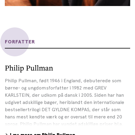
FORFATTER
Philip Pullman
Philip Pullman, født 1946 i England, debuterede som
børne- og ungdomsforfatter i 1982 med GREV
KARLSTEIN, der udkom på dansk i 2005. Siden har han
udgivet adskillige bøger, heriblandt den internationale
bestsellertrilogi DET GYLDNE KOMPAS, der står som
hans mest kendte værk og er oversat til mere end 20
sprog. Philip Pullman har vundet adskillige priser bl.a.
den prestigefulde Carnegie Medal samt Astrid Lindgren-