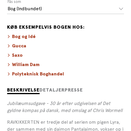
Fås som
Bog (Indbundet)
KØB EKSEMPELVIS BOGEN HOS:
Bog og Idé
Gucca
Saxo
William Dam
Polyteknisk Boghandel
BESKRIVELSE
DETALJER
PRESSE
Jubilæumsudgave - 30 år efter udgivelsen af Det
gyldne kompas på dansk, med omslag af Chris Wormell
RAVKIKKERTEN er tredje del af serien om pigen Lyra,
der sammen med sin daimon Pantalaimon, vokser op i