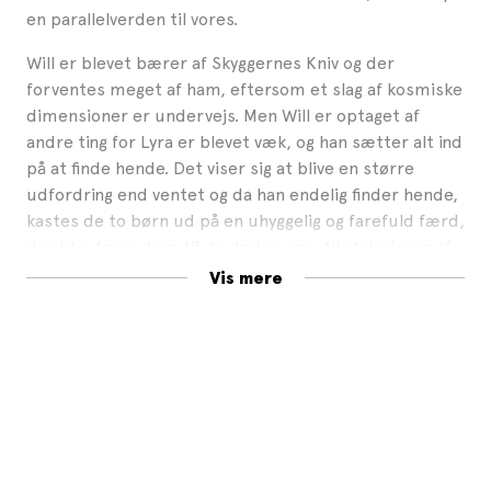
en parallelverden til vores.
Will er blevet bærer af Skyggernes Kniv og der
forventes meget af ham, eftersom et slag af kosmiske
dimensioner er undervejs. Men Will er optaget af
andre ting for Lyra er blevet væk, og han sætter alt ind
på at finde hende. Det viser sig at blive en større
udfordring end ventet og da han endelig finder hende,
kastes de to børn ud på en uhyggelig og farefuld færd,
der bl.a. fører dem til de dødes rige; til afsløringen af
hemmeligheden om Støv; samt opdagelse af
Vis mere
kærlighedens sande væsen.
DET GYLDNE KOMPAS er en verdenskendt og
prisbelønnet trilogi, der gennem årene har fået en
stor læserskare over hele verden og også er kommet
som film.