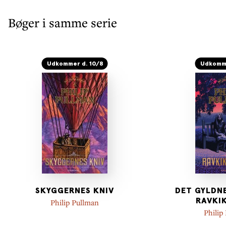
Bøger i samme serie
Udkommer d. 10/8
Udkomme
SKYGGERNES KNIV
DET GYLDNE
RAVKI
Philip Pullman
Philip