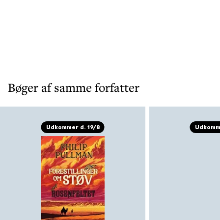
Bøger af samme forfatter
Udkommer d. 19/8
Udkomme