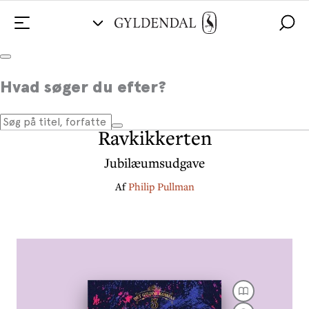
Udkommer d. 10/8
Hvad søger du efter?
Det gyldne kompas 3 -
Ravkikkerten
Jubilæumsudgave
Af
Philip Pullman