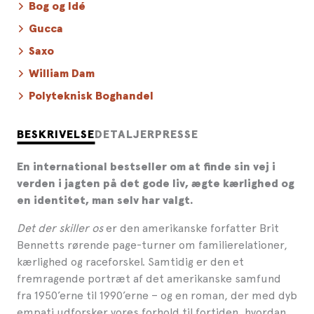
Bog og Idé
Gucca
Saxo
William Dam
Polyteknisk Boghandel
BESKRIVELSE
DETALJER
PRESSE
En international bestseller om at finde sin vej i
verden i jagten på det gode liv, ægte kærlighed og
en identitet, man selv har valgt.
Det der skiller os
er den amerikanske forfatter Brit
Bennetts rørende page-turner om familierelationer,
kærlighed og raceforskel. Samtidig er den et
fremragende portræt af det amerikanske samfund
fra 1950’erne til 1990’erne – og en roman, der med dyb
empati udforsker vores forhold til fortiden, hvordan