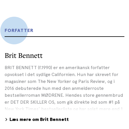
FORFATTER
Brit Bennett
BRIT BENNETT (f.1990) er en amerikansk forfatter
opvokset i det sydlige Californien. Hun har skrevet for
magasiner som The New Yorker og Paris Review, og i
2016 debuterede hun med den anmelderroste
bestsellerroman MØDRENE. Hendes store gennembrud
er DET DER SKILLER OS, som gik direkte ind som #1 på
New York Times’ bestsellerliste og har solgt mere end 1
million eksemplarer i USA. Romanen er solgt til over 30
Læs mere om Brit Bennett
lande, og HBO har sikret sig filmrettighederne. Brit