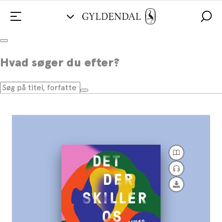
Det der skiller os
Hvad søger du efter?
Af
Brit Bennett