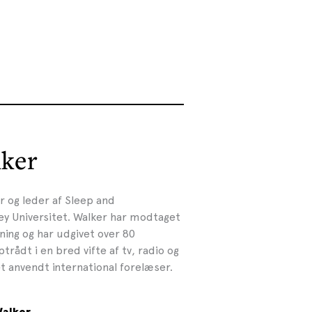
ker
 og leder af Sleep and
y Universitet. Walker har modtaget
kning og har udgivet over 80
ptrådt i en bred vifte af tv, radio og
 anvendt international forelæser.