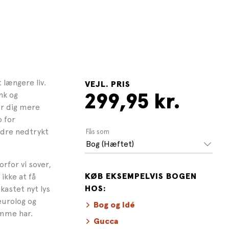
 længere liv.
VEJL. PRIS
nk og
299,95 kr.
r dig mere
o for
indre nedtrykt
Fås som
Bog (Hæftet)
rfor vi sover,
ikke at få
KØB EKSEMPELVIS BOGEN
kastet nyt lys
HOS:
eurolog og
Bog og Idé
ømme har.
Gucca