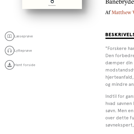
Banebryde
Af
Matthew 
BESKRIVEL
Læseprøve
"Forskere har
Lytteprøve
Den forbedre
dæmper din s
Hent forside
modstandsdygt
hjerteanfald,
og mindre ang
Indtil for ga
hvad søvnen b
søvn. Men en 
over dette f
søvnekspert, 