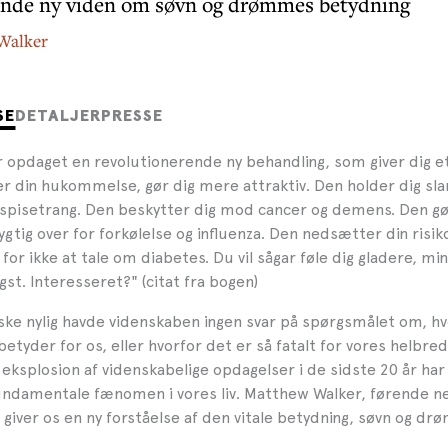
nde ny viden om søvn og drømmes betydning
Walker
SE
DETALJER
PRESSE
 opdaget en revolutionerende ny behandling, som giver dig et
r din hukommelse, gør dig mere attraktiv. Den holder dig sla
pisetrang. Den beskytter dig mod cancer og demens. Den gø
ig over for forkølelse og influenza. Den nedsætter din risik
 for ikke at tale om diabetes. Du vil sågar føle dig gladere, m
st. Interesseret?" (citat fra bogen)
nske nylig havde videnskaben ingen svar på spørgsmålet om, hvo
etyder for os, eller hvorfor det er så fatalt for vores helbred 
eksplosion af videnskabelige opdagelser i de sidste 20 år har 
undamentale fænomen i vores liv. Matthew Walker, førende n
giver os en ny forståelse af den vitale betydning, søvn og dr