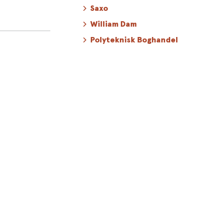
Saxo
 den vitale
William Dam
tisk neurolog
Polyteknisk Boghandel
 og
t gør én mere
t ved at finde
er endnu flere