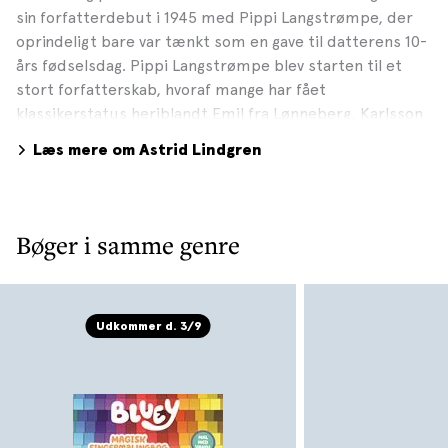
sin forfatterdebut i 1945 med Pippi Langstrømpe, der
oprindeligt bare var tænkt som en gave til datterens 10-
års fødselsdag. Pippi Langstrømpe blev starten til et
stort forfatterskab, hvoraf mange har fået
klassikerstatus heriblandt Emil fra Lønneberg, Karlsson
på taget, Alle vi børn i Bulderby, Mio, min Mio, Brødrene
Læs mere om Astrid Lindgren
Løvehjerte og Ronja Røverdatter. Astrid Lindgrens bøger
har solgt i over 140 millioner eksemplarer og hun er
blandt de mest oversatte børnebogsforfattere i verden,
kun overgået af H.C. Andersen og Brødrene Grimm. Foto:
Bøger i samme genre
Jacob Forsell
Udkommer d. 3/9