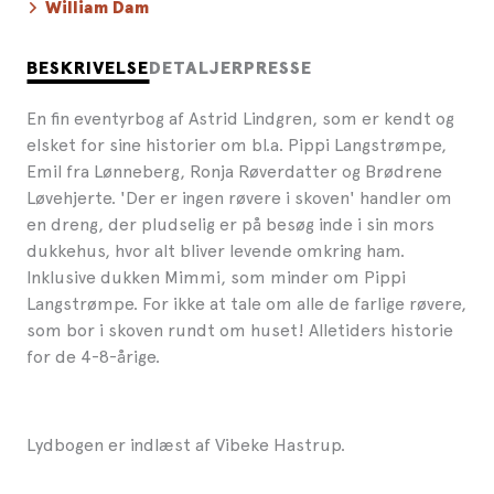
William Dam
BESKRIVELSE
DETALJER
PRESSE
En fin eventyrbog af Astrid Lindgren, som er kendt og
elsket for sine historier om bl.a. Pippi Langstrømpe,
Emil fra Lønneberg, Ronja Røverdatter og Brødrene
Løvehjerte. 'Der er ingen røvere i skoven' handler om
en dreng, der pludselig er på besøg inde i sin mors
dukkehus, hvor alt bliver levende omkring ham.
Inklusive dukken Mimmi, som minder om Pippi
Langstrømpe. For ikke at tale om alle de farlige røvere,
som bor i skoven rundt om huset! Alletiders historie
for de 4-8-årige.
Lydbogen er indlæst af Vibeke Hastrup.