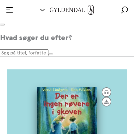
Der er ingen røvere i skoven
Hvad søger du efter?
Af
Astrid Lindgren