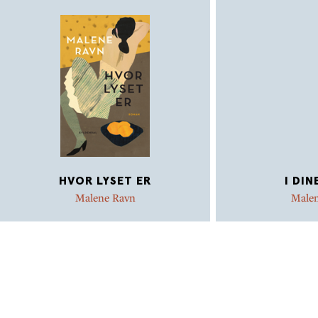
HVOR LYSET ER
I DIN
Malene Ravn
Male