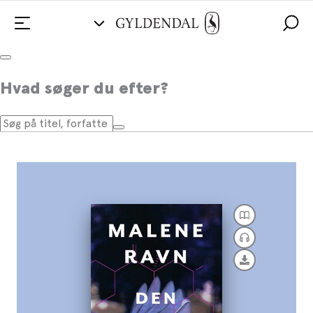
Den virkelige verden
Hvad søger du efter?
Af
Malene Ravn