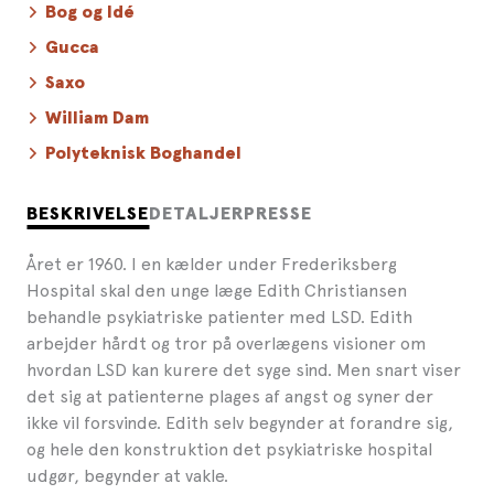
Bog og Idé
Gucca
Saxo
William Dam
Polyteknisk Boghandel
BESKRIVELSE
DETALJER
PRESSE
Året er 1960. I en kælder under Frederiksberg
Hospital skal den unge læge Edith Christiansen
behandle psykiatriske patienter med LSD. Edith
arbejder hårdt og tror på overlægens visioner om
hvordan LSD kan kurere det syge sind. Men snart viser
det sig at patienterne plages af angst og syner der
ikke vil forsvinde. Edith selv begynder at forandre sig,
og hele den konstruktion det psykiatriske hospital
udgør, begynder at vakle.