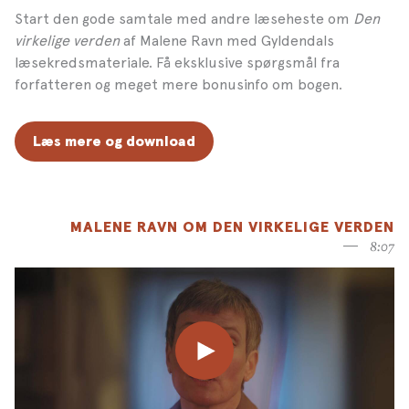
Start den gode samtale med andre læseheste om
Den
virkelige verden
af Malene Ravn med Gyldendals
læsekredsmateriale. Få eksklusive spørgsmål fra
forfatteren og meget mere bonusinfo om bogen.
Læs mere og download
MALENE RAVN OM DEN VIRKELIGE VERDEN
8:07