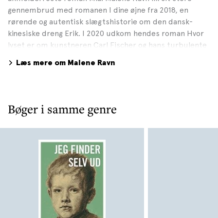
gennembrud med romanen I dine øjne fra 2018, en
rørende og autentisk slægtshistorie om den dansk-
kinesiske dreng Erik. I 2020 udkom hendes roman Hvor
lyset er om kunstneren Carl Fischer og hans turbulente
liv og kærlighedsforhold til Ely. Romanen udspiller sig i
Læs mere om Malene Ravn
årene 1892-1962 og er baseret på Malene Ravns mand,
Berthels, dramatiske og medrivende familiehistorie.
Hendes seneste roman udkom i 2023, Den virkelige
verden. En roman om magt og ansvar, frigørelse og håb
Bøger i samme genre
inspireret af begivenhederne på Frederiksberg Hospital
i 1960’erne, hvor omkring fire hundrede patienter blev
behandlet med høje doser af det hallucinogene stof LSD.
Fotograf: Sara Galbiati, Gyldendal Medie 2023