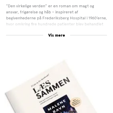
”Den virkelige verden” er en roman om magt og
ansvar, frigørelse og håb – inspireret af
begivenhederne på Frederiksberg Hospital i 1960’erne,
hvor omkring fire hundrede patienter blev behandlet
med høje doser af det hallucinogene stof LSD.
Vis mere