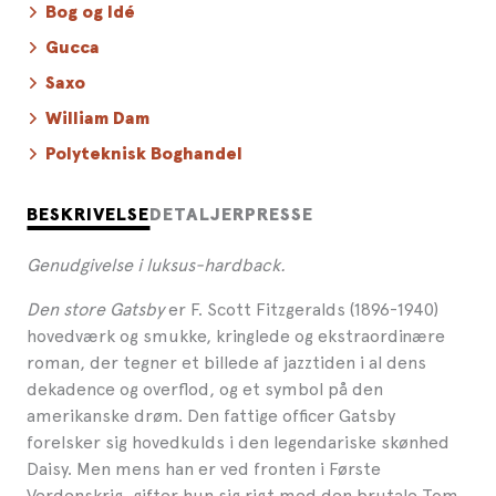
Bog og Idé
Gucca
Saxo
William Dam
Polyteknisk Boghandel
BESKRIVELSE
DETALJER
PRESSE
Genudgivelse i luksus-hardback.
Den store Gatsby
er F. Scott Fitzgeralds (1896-1940)
hovedværk og smukke, kringlede og ekstraordinære
roman, der tegner et billede af jazztiden i al dens
dekadence og overflod, og et symbol på den
amerikanske drøm. Den fattige officer Gatsby
forelsker sig hovedkulds i den legendariske skønhed
Daisy. Men mens han er ved fronten i Første
Verdenskrig, gifter hun sig rigt med den brutale Tom