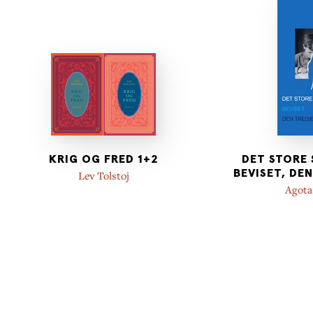
KRIG OG FRED 1+2
DET STORE 
BEVISET, DE
Lev Tolstoj
Agota