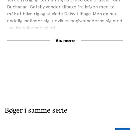
Buchanan. Gatsby vender tilbage fra krigen med to
mål: at blive rig og at vinde Daisy tilbage. Men da hun
endelig indfinder sig, udvikler begivenhederne sig med
tragisk uafvendelighed.
Genudgivelsen er trykt efter den tidligere udgave, der
Vis mere
indeholder forord af forfatteren Hanne-Vibeke Holst.
Bøger i samme serie