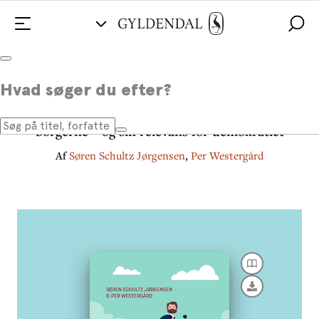
Den journalistiske forbindelse
Hvad søger du efter?
Sådan genopfinder nyhedsmediet sin relation til
borgerne – og sin relevans for demokratiet
Af
Søren Schultz Jørgensen
,
Per Westergård