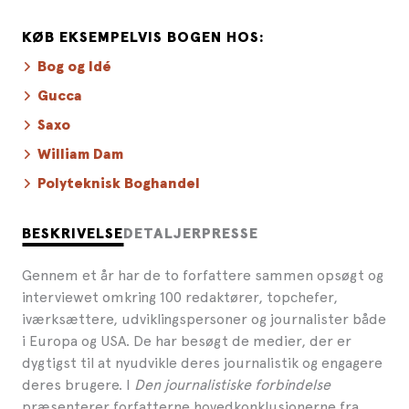
KØB EKSEMPELVIS BOGEN HOS:
Bog og Idé
Gucca
Saxo
William Dam
Polyteknisk Boghandel
BESKRIVELSE
DETALJER
PRESSE
Gennem et år har de to forfattere sammen opsøgt og
interviewet omkring 100 redaktører, topchefer,
iværksættere, udviklingspersoner og journalister både
i Europa og USA. De har besøgt de medier, der er
dygtigst til at nyudvikle deres journalistik og engagere
deres brugere.
I
Den journalistiske forbindelse
præsenterer forfatterne hovedkonklusionerne fra