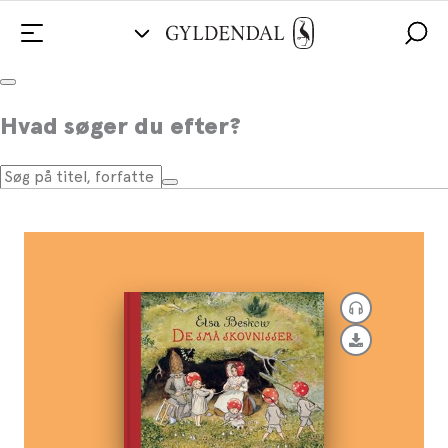
De små skovnisser
Hvad søger du efter?
Af
Elsa Beskow