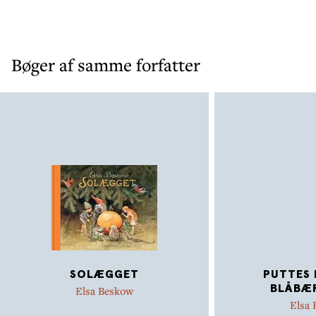
Bøger af samme forfatter
SOLÆGGET
PUTTES 
BLÅBÆ
Elsa Beskow
Elsa