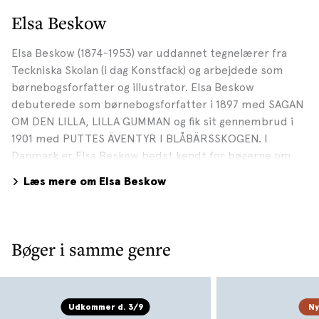
Elsa Beskow
Elsa Beskow (1874-1953) var uddannet tegnelærer fra
Teckniska Skolan (i dag Konstfack) og arbejdede som
børnebogsforfatter og illustrator. Elsa Beskow
debuterede som børnebogsforfatter i 1897 med SAGAN
OM DEN LILLA, LILLA GUMMAN og fik sit gennembrud i
1901 med PUTTES ÄVENTYR I BLÅBÄRSSKOGEN. I
Danmark er Elsa Beskow bedst kendt for bøgerne om
TANTE GRØN, TANTE BRUN OG TANTE LILLA. Foto:
Læs mere om Elsa Beskow
Wikimedia Public Domain
Bøger i samme genre
Udkommer d. 3/9
N