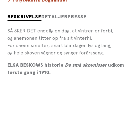
Polyteknisk Boghandel
BESKRIVELSE
DETALJER
PRESSE
SÅ SKER DET endelig en dag, at vintren er forbi,
og anemonen titter op fra sit vinterhi.
For sneen smelter, snart blir dagen lys og lang,
og hele skoven vågner og synger forårssang.
ELSA BESKOWS historie
De små skovnisser
udkom
første gang i 1910.