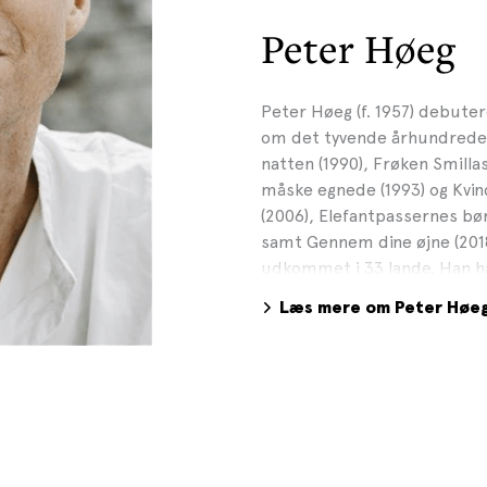
Peter Høeg
Peter Høeg (f. 1957) debute
om det tyvende århundrede.
natten (1990), Frøken Smilla
måske egnede (1993) og Kvind
(2006), Elefantpassernes bør
samt Gennem dine øjne (201
udkommet i 33 lande. Han ha
teater, han er mag. art. i li
Læs mere om Peter Høe
undervist i forskellige forme
gymnasier og universiteter.
undervisningsgruppen på Væ
(www.vaekstcentret.dk), hvo
kreativitet. I den forbindel
Det drejer sig om kærlighed 
Bertelsens undervisning. Pe