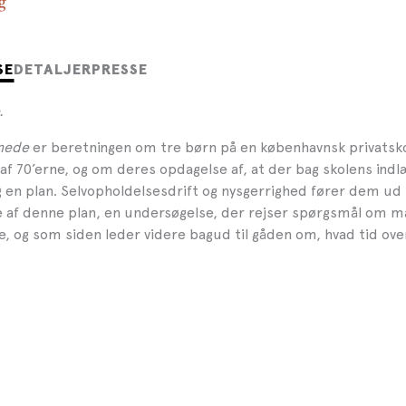
g
SE
DETALJER
PRESSE
.
nede
er beretningen om tre børn på en københavnsk privatsko
f 70’erne, og om deres opdagelse af, at der bag skolens indl
g en plan. Selvopholdelsesdrift og nysgerrighed fører dem ud 
 af denne plan, en undersøgelse, der rejser spørgsmål om ma
e, og som siden leder videre bagud til gåden om, hvad tid ove