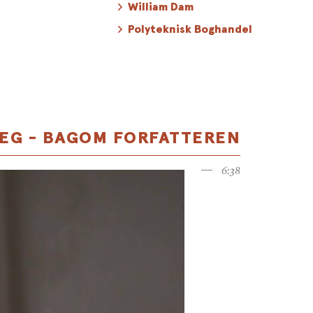
William Dam
Polyteknisk Boghandel
EG - BAGOM FORFATTEREN
6:38