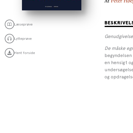
Af
Peter Høe
BESKRIVEL
Læseprøve
Genudgivelse
Lytteprøve
De måske eg
Hent forside
begyndelsen a
en hensigt o
undersøgelse
og opdragels