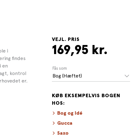
VEJL. PRIS
169,95 kr.
le i
æring findes
i en
Fås som
gt, kontrol
Bog (Hæftet)
rhovedet er.
KØB EKSEMPELVIS BOGEN
HOS:
Bog og Idé
Gucca
Saxo