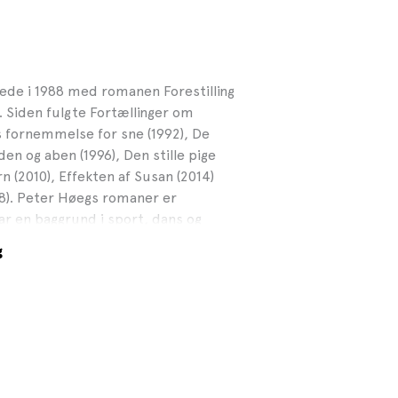
rede i 1988 med romanen Forestilling
 Siden fulgte Fortællinger om
s fornemmelse for sne (1992), De
en og aben (1996), Den stille pige
n (2010), Effekten af Susan (2014)
8). Peter Høegs romaner er
r en baggrund i sport, dans og
tteraturvidenskab og har har
g
r for kreativitet i folkeskolen, på
 Han er nu medlem af
kstcentret i Nørre Snede
r han underviser i meditation og
se har han desuden redigeret bogen
(2013), der er en samling af Jes
ter Høeg er medstifter af