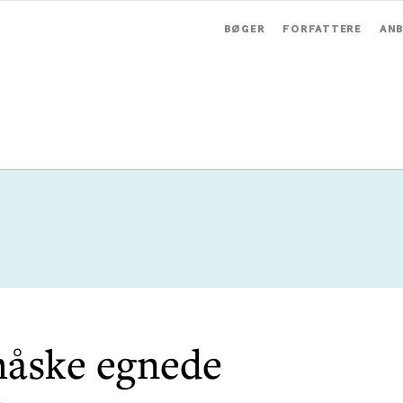
BØGER
FORFATTERE
ANB
åske egnede