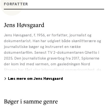
FORFATTER
Jens Høvsgaard
Jens Høvsgaard, f. 1956, er forfatter, journalist og
dokumentarist. Han har udgivet både skønlitte­rære og
journalistiske bøger og instrueret en ræk­ke
dokumentarfilm. Senest TV 2-dokumentaren Ghetto i
2025. Den journalistiske graverbog fra 2017, Spionerne
der kom ind med varmen, om gasledningen Nord
Stream har fået stor international opmærksom­hed, da
den på et tidligt tidspunkt advarede om Putins
Læs mere om Jens Høvsgaard
mulighed for at bruge gasledningen som et strategisk
våben mod EU og Ukraine. I 2006 blev Høvsgaard
nomineret til både Cavling­ prisen, TV-prisen og
Bordingprisen for dokumentarbogen og tv-reportagen
Bøger i samme genre
Solgt til sex. Jens Høvsgaards to kriminalromaner Døde