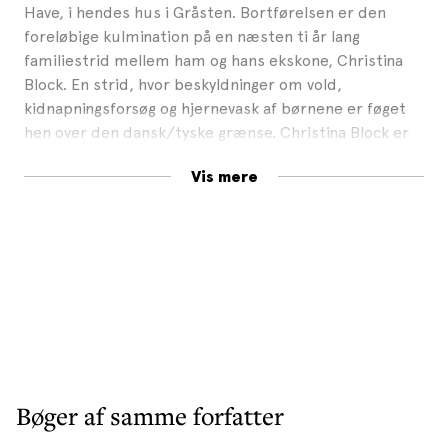
Have, i hendes hus i Gråsten. Bortførelsen er den
foreløbige kulmination på en næsten ti år lang
familiestrid mellem ham og hans ekskone, Christina
Block. En strid, hvor beskyldninger om vold,
kidnapningsforsøg og hjernevask af børnene er føget
hen over den dansk/tyske grænse. Christina Block er
bosat i Hamborg, hvor hun er arving til et hotel- og
Vis mere
restaurantimperium med en årlig milliardomsætning
og del af hansestadens eksklusive elite.
Historien om bortførelsen går verden rundt – og den
involverer et persongalleri af bl.a. privatdetektiver og
bodyguards, en tidligere Mossad-agent, påvirkelige
toppolitikere, en pensioneret efterretningschef og
personer fra den kriminelle underverden.
Med omfattende research og dokumentation fra
Danmark og Tyskland tager den danske undersøgende
Bøger af samme forfatter
journalist og forfatter Jens Høvsgaard læserne med