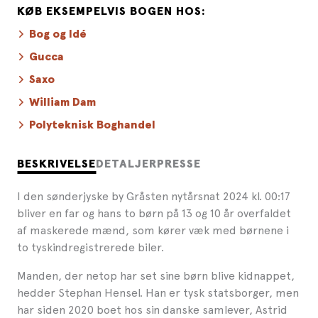
KØB EKSEMPELVIS BOGEN HOS:
Bog og Idé
Gucca
Saxo
William Dam
Polyteknisk Boghandel
BESKRIVELSE
DETALJER
PRESSE
I den sønderjyske by Gråsten nytårsnat 2024 kl. 00:17
bliver en far og hans to børn på 13 og 10 år overfaldet
af maskerede mænd, som kører væk med børnene i
to tyskindregistrerede biler.
Manden, der netop har set sine børn blive kidnappet,
hedder Stephan Hensel. Han er tysk statsborger, men
har siden 2020 boet hos sin danske samlever, Astrid