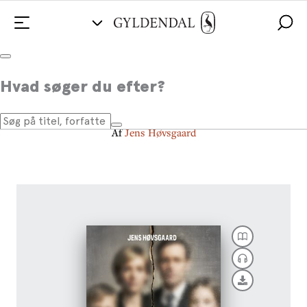
De bortførte millionærarvinger
Hvad søger du efter?
Når børn bliver et våben i forældrenes krig
Af
Jens Høvsgaard