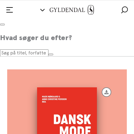
Dansk modeleksikon - rød
Hvad søger du efter?
Af
Mads Nørgaard
,
Anne Christine Persson