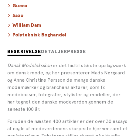
Gucca
Saxo
William Dam
Polyteknisk Boghandel
BESKRIVELSE
DETALJER
PRESSE
Dansk Modeleksikon
er det hidtil største opslagsværk
om dansk mode, og her præsenterer Mads Nørgaard
og Anne Christine Persson de mange danske
modemærker og branchens aktører, som fx
modebosser, fotografer, stylister og modeller, der
har tegnet den danske modeverden gennem de
seneste 100 år.
Foruden de næsten 400 artikler er der over 30 essays
af nogle af modeverdenens skarpeste hjerner samt et
par interviews. Teksterne stiller skarpt på aktuelle