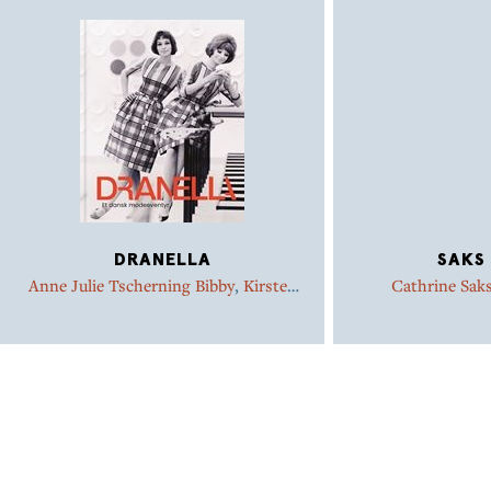
DRANELLA
SAKS
Anne Julie Tscherning Bibby
,
Kirsten
Cathrine Sak
Toftegaard
,
Marie Riegels Melchior
,
Anne Damgaard