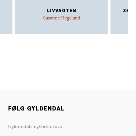
LIVVAGTEN
ZELE
Susanne Hegelund
FØLG GYLDENDAL
Gyldendals nyhedsbreve