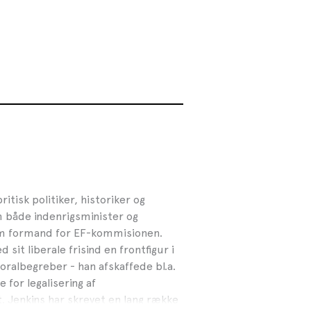
ritisk politiker, historiker og
m både indenrigsminister og
om formand for EF-kommisionen.
 sit liberale frisind en frontfigur i
ralbegreber - han afskaffede bl.a.
for legalisering af
. Jenkins har skrevet en lang række