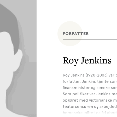
FORFATTER
Roy Jenkins
Roy Jenkins (1920-2003) var b
forfatter. Jenkins tjente so
finansminister og senere s
Som politiker var Jenkins med
opgøret med victorianske mo
teatercensuren og arbejdede 
homoseksualitet og fri abort