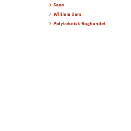
Saxo
William Dam
Polyteknisk Boghandel