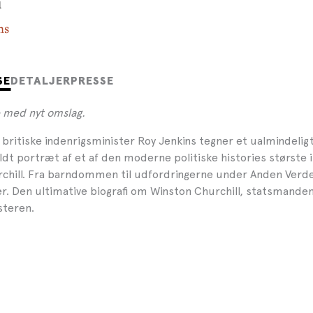
i
ns
SE
DETALJER
PRESSE
 med nyt omslag.
e britiske indenrigsminister Roy Jenkins tegner et ualmindeli
ldt portræt af et af den moderne politiske histories største 
chill. Fra barndommen til udfordringerne under Anden Verde
r. Den ultimative biografi om Winston Churchill, statsmanden
steren.