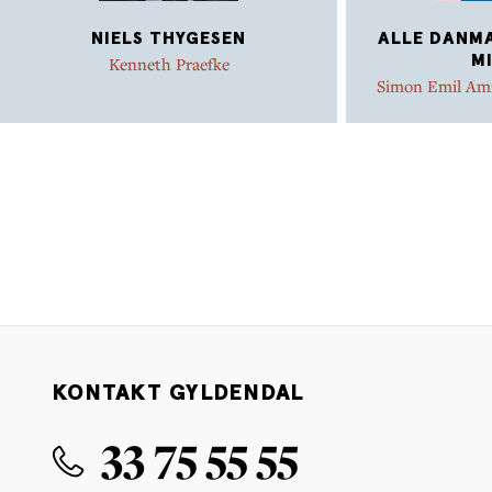
NIELS THYGESEN
ALLE DANMA
M
Kenneth Praefke
Simon Emil Amm
Ammit
KONTAKT GYLDENDAL
33 75 55 55