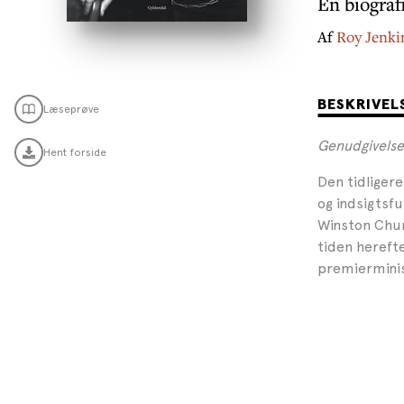
En biograf
Af
Roy Jenki
BESKRIVEL
Læseprøve
Genudgivelse
Hent forside
Den tidliger
og indsigtsfu
Winston Chur
tiden herefte
premiermini