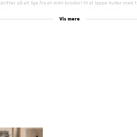
krifter på alt lige fra et mini-broderi til at lappe huller med t
, så du livet igennem kan brodere fortællinger på dit tøj.
Vis mere
ren Marie Dehn har mere end 30 års professionel erfaring me
terspurgt formidler – også på Instagram og YouTube.