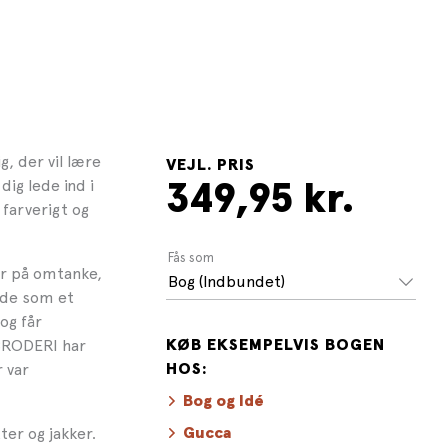
, der vil lære
VEJL. PRIS
dig lede ind i
349,95 kr.
 farverigt og
Fås som
er på omtanke,
Bog (Indbundet)
nde som et
og får
 BRODERI har
KØB EKSEMPELVIS BOGEN
 var
HOS:
Bog og Idé
ter og jakker.
Gucca