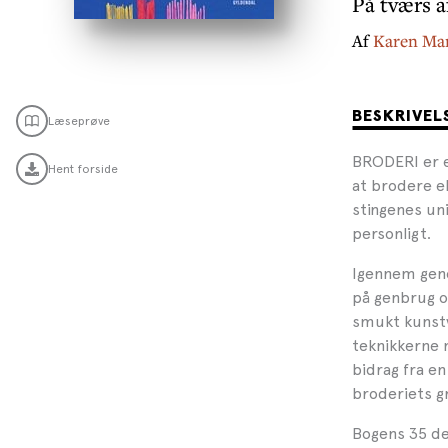
På tværs a
Af
Karen Ma
BESKRIVEL
Læseprøve
BRODERI er en
Hent forside
at brodere el
stingenes uni
personligt.
Igennem gene
på genbrug o
smukt kunstv
teknikkerne 
bidrag fra en
broderiets gr
Bogens 35 des