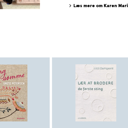
guides til broderi. Hun er 
Læs mere om Karen Mar
store broderede værker, men 
broderet frimærke for Post
Dehn værket BRODERI, der e
Selvportræt