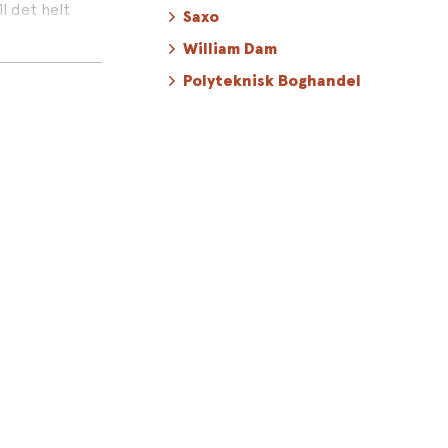
il det helt
Saxo
William Dam
d broderi, og
Polyteknisk Boghandel