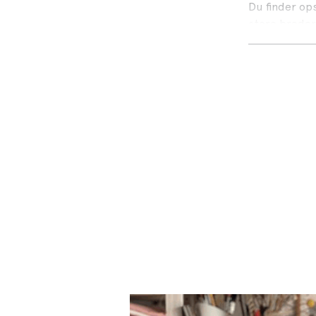
Du finder ops
store broderi
Forfatter Ka
hun er en ef