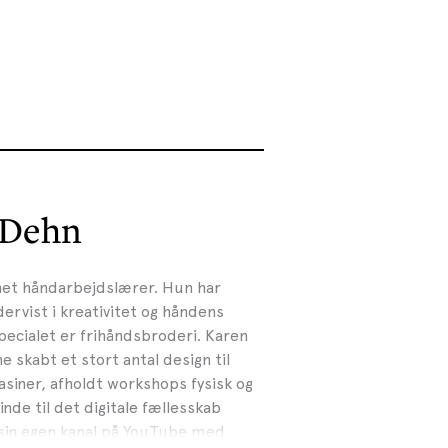
 Dehn
et håndarbejdslærer. Hun har
rvist i kreativitet og håndens
pecialet er frihåndsbroderi. Karen
skabt et stort antal design til
iner, afholdt workshops fysisk og
inde til det digitale fællesskab
sin egen kanal på YouTube med