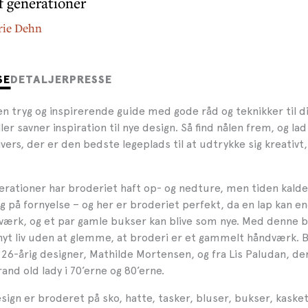
f generationer
rie Dehn
SE
DETALJER
PRESSE
 tryg og inspirerende guide med gode råd og teknikker til dig
ler savner inspiration til nye design. Så find nålen frem, og lad 
vers, der er den bedste legeplads til at udtrykke sig kreativt,
rationer har broderiet haft op- og nedture, men tiden kald
g på fornyelse – og her er broderiet perfekt, da en lap kan e
ærk, og et par gamle bukser kan blive som nye. Med denne b
nyt liv uden at glemme, at broderi er et gammelt håndværk.
 26-årig designer, Mathilde Mortensen, og fra Lis Paludan, der
and old lady i 70’erne og 80’erne.
ign er broderet på sko, hatte, tasker, bluser, bukser, kasket