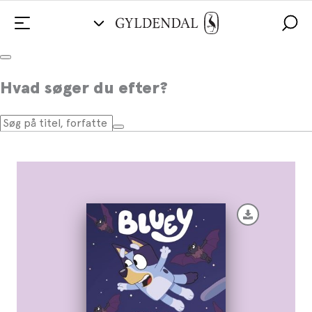
Bluey - Godnat flagermus
Hvad søger du efter?
Af
Ludo Studio Pty Ltd