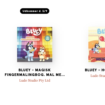
Udkommer d. 3/9
BLUEY - MAGISK
BLUEY - 
FINGERMALINGBOG. MAL ME
...
Ludo Stu
Ludo Studio Pty Ltd