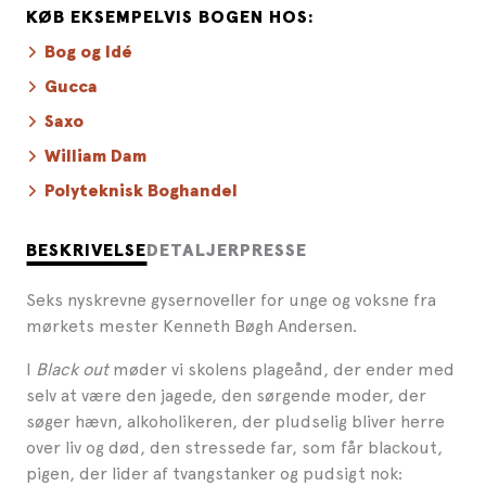
KØB EKSEMPELVIS BOGEN HOS:
Bog og Idé
Gucca
Saxo
William Dam
Polyteknisk Boghandel
BESKRIVELSE
DETALJER
PRESSE
Seks nyskrevne gysernoveller for unge og voksne fra
mørkets mester Kenneth Bøgh Andersen.
I
Black out
møder vi skolens plageånd, der ender med
selv at være den jagede, den sørgende moder, der
søger hævn, alkoholikeren, der pludselig bliver herre
over liv og død, den stressede far, som får blackout,
pigen, der lider af tvangstanker og pudsigt nok: