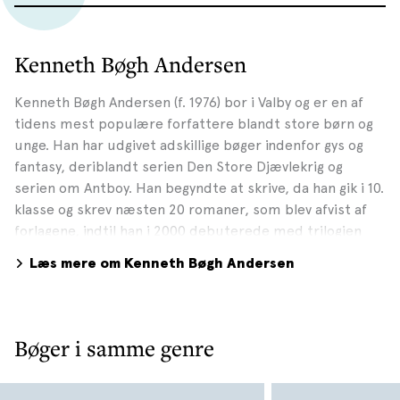
Kenneth Bøgh Andersen
Kenneth Bøgh Andersen (f. 1976) bor i Valby og er en af
tidens mest populære forfattere blandt store børn og
unge. Han har udgivet adskillige bøger indenfor gys og
fantasy, deriblandt serien Den Store Djævlekrig og
serien om Antboy. Han begyndte at skrive, da han gik i 10.
klasse og skrev næsten 20 romaner, som blev afvist af
forlagene, indtil han i 2000 debuterede med trilogien
Slaget i Caïssa. Kenneth leger ofte i sine bøger med
Læs mere om Kenneth Bøgh Andersen
temaer og emner som ondskab, døden, Gud, skæbnen
og den fri vilje. Han har modtaget flere priser, hans
bøger er udkommet i over 13 lande og flere af bøgene er
solgt til filmatisering, herunder Antboy, der er blevet en
Bøger i samme genre
stor succes i ind-og udland. Kenneth er stor fan af
Stephen King og Bruce Lee og har gået til fem forskellige