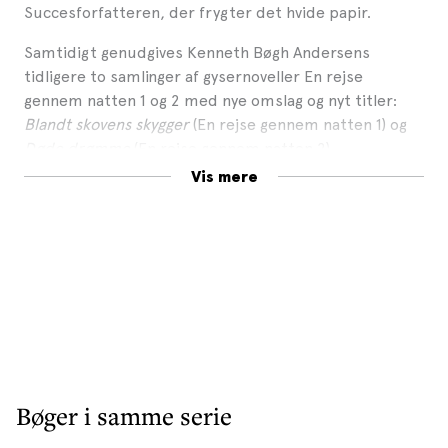
Succesforfatteren, der frygter det hvide papir.
Samtidigt genudgives Kenneth Bøgh Andersens
tidligere to samlinger af gysernoveller En rejse
gennem natten 1 og 2 med nye omslag og nyt titler:
Blandt skovens skygger
(En rejse gennem natten 1) og
Døde drømme
(En rejse gennem natten 2).
Vis mere
Pressen skriver:
»Uhh, her er nye uhyggelige gysernoveller for unge og
voksne […] Forfatteren er velskrivende og historierne
hentes fra en genkendelig hverdag. De prikker til ens
egne mørke tanker og angst.«
–
Dagbladet Ringkøbing-Skjern
»I seks noveller undersøger Kenneth Bøgh Andersen
menneskets mørke sider. Døden er et vilkår i livet,
Bøger i samme serie
men gyset ligger i, hvornår og hvordan vi møder den.
Både ondskaben og samvittigheden ønsker at have en