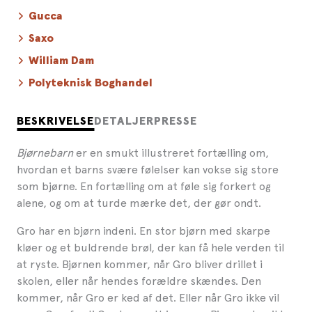
Gucca
Saxo
William Dam
Polyteknisk Boghandel
BESKRIVELSE
DETALJER
PRESSE
Bjørnebarn
er en smukt illustreret fortælling om,
hvordan et barns svære følelser kan vokse sig store
som bjørne. En fortælling om at føle sig forkert og
alene, og om at turde mærke det, der gør ondt.
Gro har en bjørn indeni. En stor bjørn med skarpe
kløer og et buldrende brøl, der kan få hele verden til
at ryste. Bjørnen kommer, når Gro bliver drillet i
skolen, eller når hendes forældre skændes. Den
kommer, når Gro er ked af det. Eller når Gro ikke vil