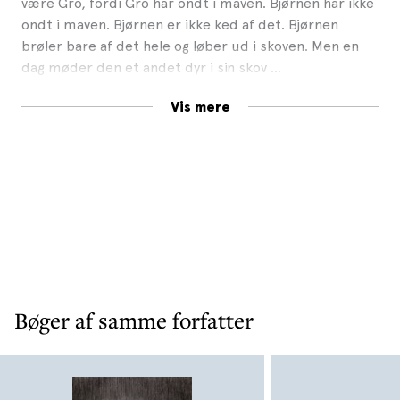
være Gro, fordi Gro har ondt i maven. Bjørnen har ikke
ondt i maven. Bjørnen er ikke ked af det. Bjørnen
brøler bare af det hele og løber ud i skoven. Men en
dag møder den et andet dyr i sin skov …
Pressen skriver:
Vis mere
»Illustrationerne er smukke akvareller i dæmpede,
varme farver af birkeskove, ulv og bjørn, mens
stregtegninger beskriver menneskerne, og hvordan
Gro forvandler sig fra at være en pige til at være en
bjørn. […]
Bjørnebarn
er en god bog til oplæsning for
de fem-syvårige, og der er stof til gode samtaler.«
- Birte Strandby
, Bogvægten
»Det er godt med fortællinger til børn om, at man
Bøger af samme forfatter
godt må brøle igennem, hvis de store opfører sig
dumt.«
- Ida Dybdahl,
Politiken