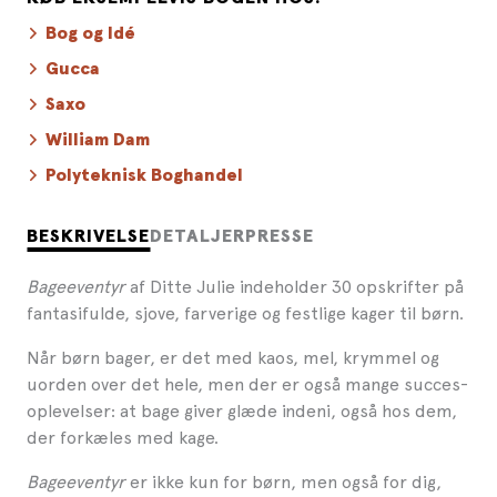
Bog og Idé
Gucca
Saxo
William Dam
Polyteknisk Boghandel
BESKRIVELSE
DETALJER
PRESSE
Bageeventyr
af Ditte Julie indeholder 30 opskrifter på
fantasifulde, sjove, farverige og festlige kager til børn.
Når børn bager, er det med kaos, mel, krymmel og
uorden over det hele, men der er også mange succes-
oplevelser: at bage giver glæde indeni, også hos dem,
der forkæles med kage.
Bageeventyr
er ikke kun for børn, men også for dig,