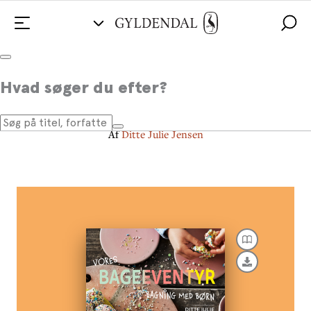
Bageeventyr
Hvad søger du efter?
Bagning med børn
Af
Ditte Julie Jensen