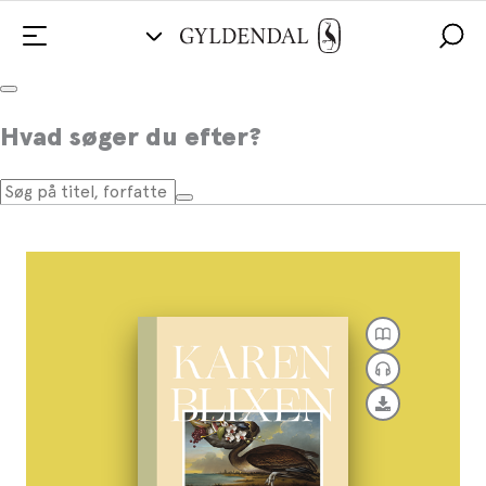
Babettes gæstebud
Hvad søger du efter?
Af
Karen Blixen