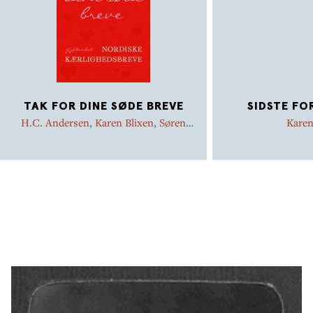
TAK FOR DINE SØDE BREVE
SIDSTE FO
H.C. Andersen
,
Karen Blixen
,
Søren
Karen
Kierkegaard
,
Herman Bang
,
Sigrid
Undset
,
Selma Lagerlöf
,
August
Strindberg
,
Steen Steensen Blicher
,
Halldór Laxness
,
Holger Drachmann
,
Carl Nielsen
,
Jørgen-Frantz Jacobsen
,
Thorkild Bjørnvig
,
Thomas Dinesen