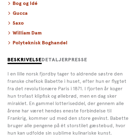
Bog og Idé
Gucca
Saxo
William Dam
Polyteknisk Boghandel
BESKRIVELSE
DETALJER
PRESSE
I en lille norsk fjordby tager to aldrende søstre den
franske chefkok Babette i huset, efter hun er flygtet
fra det revolutionære Paris i 1871. I fjorten år koger
hun trofast klipfisk og øllebrød, men en dag sker
miraklet. En gammel lotteriseddel, der gennem alle
årene har været hendes eneste forbindelse til
Frankrig, kommer ud med den store gevinst. Babette
bruger alle pengene på ét storstilet gæstebud, hvor
hun kan udfolde sin sublime kulinariske kunst.