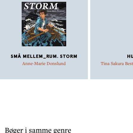
SMÅ MELLEM_RUM. STORM
H
Anne-Marie Donslund
Tina Sakura Best
Jac
Bøger i samme genre