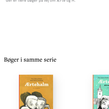
der er flere bøger på vej om Ærte og H.
Bøger i samme serie