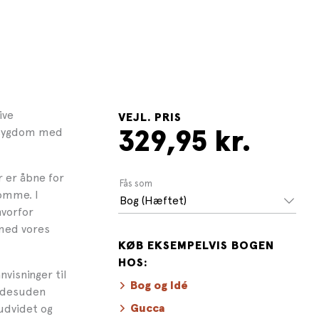
ive
VEJL. PRIS
d/sygdom med
329,95 kr.
r er åbne for
Fås som
domme. I
Bog (Hæftet)
hvorfor
 med vores
KØB EKSEMPELVIS BOGEN
HOS:
visninger til
Bog og Idé
r desuden
 udvidet og
Gucca