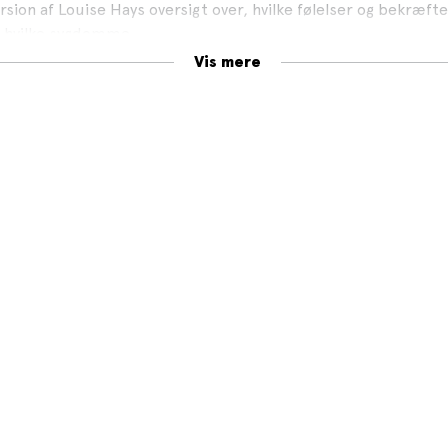
sion af Louise Hays oversigt over, hvilke følelser og bekræfte
l hvilke sygdomme.
Vis mere
de læses fra ende til anden eller bruges som opslagsværk, 
r en sygdom, arbejder med patienter eller simpelthen forsøger
 et liv som muligt.