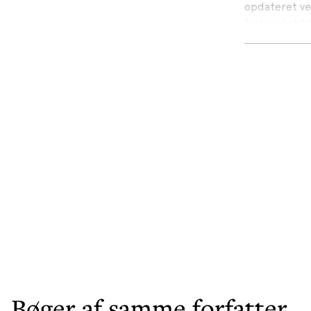
opdateret ver
forbundet ti
Bogen kan bå
står over fo
godt og sundt
Bøger af samme forfatter