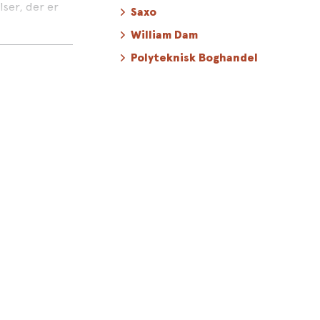
lser, der er
Saxo
William Dam
hvad enten man
Polyteknisk Boghandel
 at leve så