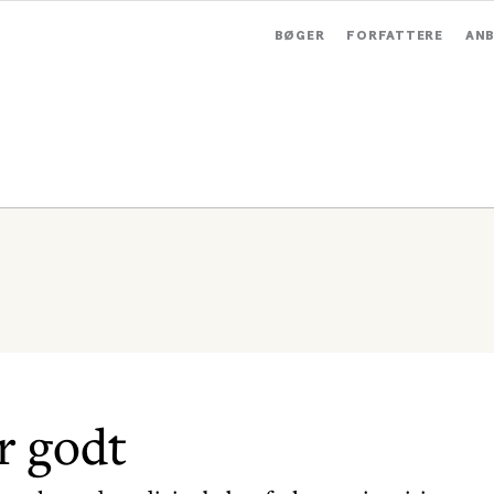
BØGER
FORFATTERE
ANB
r godt