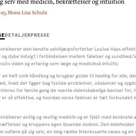
g selv med medicin, bekræftelser og intuition
hay
,
Mona Lisa Schulz
SE
DETALJER
PRESSE
kombinerer den kendte selvhjælpsforfatter Louise Hays effekt
 og dybe indsigt i forbindelsen mellem følelser og sundhe
ulzs viden og erfaring som læge og medicinsk intuitiv.
 en helt unik håndbog og brugbar guide til healing for alle, de
ed, hvad der ligger bag fysiske problemer, ubalancer og syg
teres for første gang de nyeste videnskabelige beviser for, 
 er så effektive, og hvordan vores følelser er tæt forbundet
ombinerer østlig og vestlig medicin og er fyldt med konkrete an
ræftelser og kroppens egen iboende visdom. Den indeholde
n udføre på sig selv, en lang række interessante cases og en