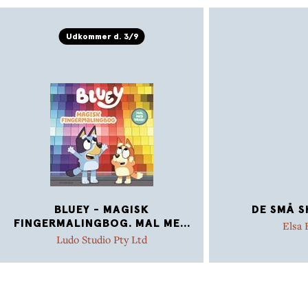
Udkommer d. 3/9
BLUEY - MAGISK
DE SMÅ S
FINGERMALINGBOG. MAL ME
...
Elsa
Ludo Studio Pty Ltd