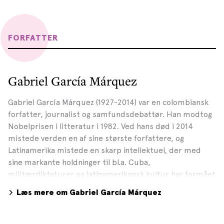
FORFATTER
Gabriel García Márquez
Gabriel García Márquez (1927-2014) var en colombiansk
forfatter, journalist og samfundsdebattør. Han modtog
Nobelprisen i litteratur i 1982. Ved hans død i 2014
mistede verden en af sine største forfattere, og
Latinamerika mistede en skarp intellektuel, der med
sine markante holdninger til bl.a. Cuba,
militærdiktaturer og latinamerikansk kultur har formået
at sætte dagsorden gennem flere årtier. Márquez er
Læs mere om Gabriel García Márquez
især kendt for sin brug af magisk realisme, der ifølge
ham selv bl.a. er inspireret af mødet med Franz Kafkas
novelle Forvandlingen: »Det var sådan, min bedstemor