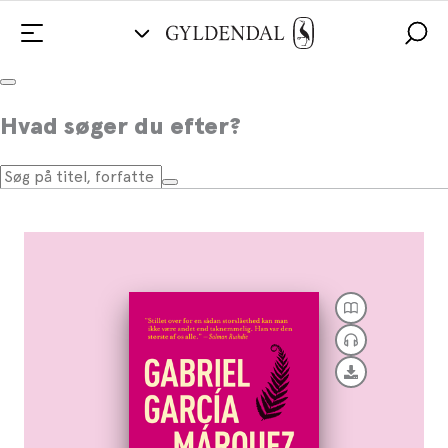
100 års ensomhed
Hvad søger du efter?
Af
Gabriel García Márquez