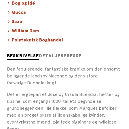
Bog og Idé
Gucca
Saxo
William Dam
Polyteknisk Boghandel
BESKRIVELSE
DETALJER
PRESSE
Den fabulerende, fantastiske krønike om den ensomt
beliggende landsby Macondo og dens store,
farverige Buendiaslægt.
Det er ægteparret José og Ursula Buendia, fætter og
kusine, som engang i 1800-tallets begyndelse
grundlægger den lille flække, som Márquez befolker
med en broget skare af lidenskabelige kvinder,
eventyrlystne mænd, pjaltede sigøjnere og hvileløse
ånder.