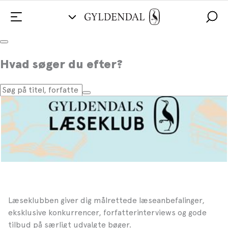
FORSIDE
BLIV MEDLEM
TILBUD & FORDELE
LÆSEKREDSMATERIALE
OM LÆSEKLUBBEN
Hvad søger du efter?
Læseklubben giver dig målrettede læseanbefalinger,
eksklusive konkurrencer, forfatterinterviews og gode
tilbud på særligt udvalgte bøger.