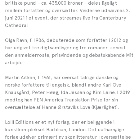
britiske pund – ca. 435.000 kroner – deles ligeligt
mellem forfatter og oversætter. Vinderne udnævnes 2.
juni 2021 i et event, der streames live fra Canterbury
Cathedral.
Olga Ravn, f. 1986, debuterede som forfatter i 2012 og
har udgivet tre digtsamlinger og tre romaner, senest
den anmelderroste, prisvindende og debatskabende Mit
arbejde.
Martin Aitken, f. 1961, har oversat talrige danske og
norske forfattere til engelsk, blandt andre Karl Ove
Knausgård, Peter Høeg, Ida Jessen og Kim Leine. I 2019
modtog han PEN America Translation Prize for sin
oversættelse af Hanne Ørstaviks Love (Kjærlighet).
Lolli Editions er et nyt forlag, der er beliggende i
kunstkomplekset Barbican, London. Det uafhængige
forlag udgiver primært ny skønlitteratur i oversættelse