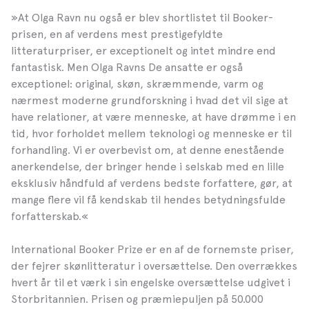
»At Olga Ravn nu også er blev shortlistet til Booker-
prisen, en af verdens mest prestigefyldte
litteraturpriser, er exceptionelt og intet mindre end
fantastisk. Men Olga Ravns De ansatte er også
exceptionel: original, skøn, skræmmende, varm og
nærmest moderne grundforskning i hvad det vil sige at
have relationer, at være menneske, at have drømme i en
tid, hvor forholdet mellem teknologi og menneske er til
forhandling. Vi er overbevist om, at denne enestående
anerkendelse, der bringer hende i selskab med en lille
eksklusiv håndfuld af verdens bedste forfattere, gør, at
mange flere vil få kendskab til hendes betydningsfulde
forfatterskab.«
International Booker Prize er en af de fornemste priser,
der fejrer skønlitteratur i oversættelse. Den overrækkes
hvert år til et værk i sin engelske oversættelse udgivet i
Storbritannien. Prisen og præmiepuljen på 50.000