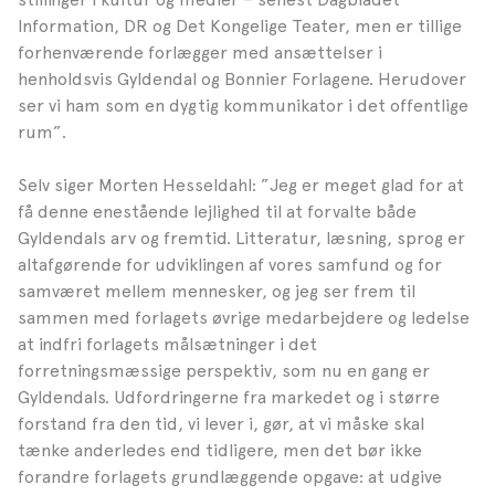
Information, DR og Det Kongelige Teater, men er tillige
forhenværende forlægger med ansættelser i
henholdsvis Gyldendal og Bonnier Forlagene. Herudover
ser vi ham som en dygtig kommunikator i det offentlige
rum”.
Selv siger Morten Hesseldahl: ”Jeg er meget glad for at
få denne enestående lejlighed til at forvalte både
Gyldendals arv og fremtid. Litteratur, læsning, sprog er
altafgørende for udviklingen af vores samfund og for
samværet mellem mennesker, og jeg ser frem til
sammen med forlagets øvrige medarbejdere og ledelse
at indfri forlagets målsætninger i det
forretningsmæssige perspektiv, som nu en gang er
Gyldendals. Udfordringerne fra markedet og i større
forstand fra den tid, vi lever i, gør, at vi måske skal
tænke anderledes end tidligere, men det bør ikke
forandre forlagets grundlæggende opgave: at udgive