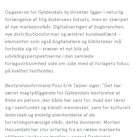
Opgaverne for Gyldendals ny direktør ligger i naturlig
forlængelse af Stig Andersens indsats, men er skærpet
af nye markedsvilkår. Digitaliseringen af bogbranchen,
nye distributionsformer og ændret kundeadfærd –
elementer som også boghandlere og biblioteker må
forholde sig til – kræver et nyt blik på
udviklingsperspektiverne i den samlede
forlagsvirksomhed side om side med at forlagets fokus
på kvalitet fastholdes.
Bestyrelsesformand Poul Erik Tøjner siger: ”Det har
været magtpåliggende for Gyldendals bestyrelse at
finde en person, der både har sans for, hvad der rører
sig i samfundet og blandt mennesker, sans for kulturelt
lederskab og endelig anerkendelse af de
forretningsmæssige vilkår, dette involverer. Morten
Hesseldahl har stor erfaring fra en række markante
stillinger i kultur og medier – senest Dagbladet