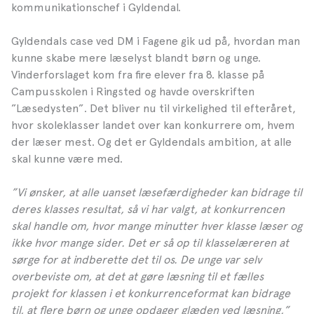
kommunikationschef i Gyldendal.
Gyldendals case ved DM i Fagene gik ud på, hvordan man
kunne skabe mere læselyst blandt børn og unge.
Vinderforslaget kom fra fire elever fra 8. klasse på
Campusskolen i Ringsted og havde overskriften
”Læsedysten”. Det bliver nu til virkelighed til efteråret,
hvor skoleklasser landet over kan konkurrere om, hvem
der læser mest. Og det er Gyldendals ambition, at alle
skal kunne være med.
”Vi ønsker, at alle uanset læsefærdigheder kan bidrage til
deres klasses resultat, så vi har valgt, at konkurrencen
skal handle om, hvor mange minutter hver klasse læser og
ikke hvor mange sider. Det er så op til klasselæreren at
sørge for at indberette det til os. De unge var selv
overbeviste om, at det at gøre læsning til et fælles
projekt for klassen i et konkurrenceformat kan bidrage
til, at flere børn og unge opdager glæden ved læsning,”