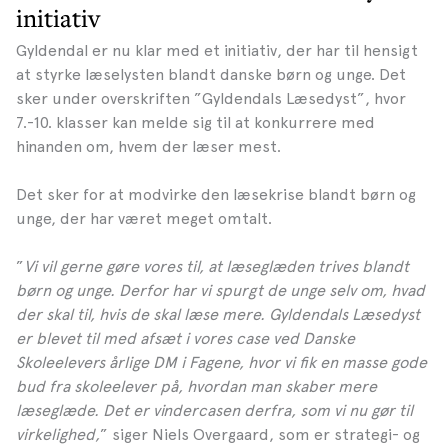
initiativ
Gyldendal er nu klar med et initiativ, der har til hensigt
at styrke læselysten blandt danske børn og unge. Det
sker under overskriften ”Gyldendals Læsedyst”, hvor
7.-10. klasser kan melde sig til at konkurrere med
hinanden om, hvem der læser mest.
Det sker for at modvirke den læsekrise blandt børn og
unge, der har været meget omtalt.
”
Vi vil gerne gøre vores til, at læseglæden trives blandt
børn og unge. Derfor har vi spurgt de unge selv om, hvad
der skal til, hvis de skal læse mere. Gyldendals Læsedyst
er blevet til med afsæt i vores case ved Danske
Skoleelevers årlige DM i Fagene, hvor vi fik en masse gode
bud fra skoleelever på, hvordan man skaber mere
læseglæde. Det er vindercasen derfra, som vi nu gør til
virkelighed,
” siger Niels Overgaard, som er strategi- og