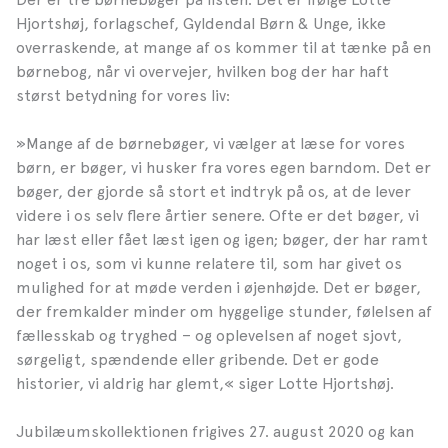
Hjortshøj, forlagschef, Gyldendal Børn & Unge, ikke
overraskende, at mange af os kommer til at tænke på en
børnebog, når vi overvejer, hvilken bog der har haft
størst betydning for vores liv:
»Mange af de børnebøger, vi vælger at læse for vores
børn, er bøger, vi husker fra vores egen barndom. Det er
bøger, der gjorde så stort et indtryk på os, at de lever
videre i os selv flere årtier senere. Ofte er det bøger, vi
har læst eller fået læst igen og igen; bøger, der har ramt
noget i os, som vi kunne relatere til, som har givet os
mulighed for at møde verden i øjenhøjde. Det er bøger,
der fremkalder minder om hyggelige stunder, følelsen af
fællesskab og tryghed – og oplevelsen af noget sjovt,
sørgeligt, spændende eller gribende. Det er gode
historier, vi aldrig har glemt,« siger Lotte Hjortshøj.
Jubilæumskollektionen frigives 27. august 2020 og kan