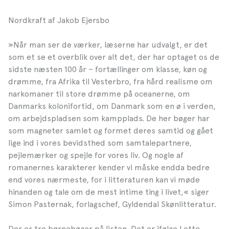
Nordkraft af Jakob Ejersbo
»Når man ser de værker, læserne har udvalgt, er det
som et se et overblik over alt det, der har optaget os de
sidste næsten 100 år – fortællinger om klasse, køn og
drømme, fra Afrika til Vesterbro, fra hård realisme om
narkomaner til store drømme på oceanerne, om
Danmarks kolonifortid, om Danmark som en ø i verden,
om arbejdspladsen som kampplads. De her bøger har
som magneter samlet og formet deres samtid og gået
lige ind i vores bevidsthed som samtalepartnere,
pejlemærker og spejle for vores liv. Og nogle af
romanernes karakterer kender vi måske endda bedre
end vores nærmeste, for i litteraturen kan vi møde
hinanden og tale om de mest intime ting i livet,« siger
Simon Pasternak, forlagschef, Gyldendal Skønlitteratur.
Der er tre børnebøger på listen. Det er ifølge Lotte