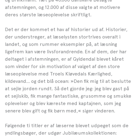
afstemningen, og 12.000 af disse valgte at motivere
deres største læseoplevelse skriftligt.
Det er der kommet et hav af historier ud af. Historier,
der understreger, at læselysten stortrives overalt i
landet, og som rummer eksempler på, at læsning
ligefrem kan være livsforandrende. En af dem, der har
deltaget i afstemningen, er af Gyldendal blevet kåret
som vinder for sin motivation af valget af den store
læseoplevelse med Troels Kløvedals Kærlighed,
kildevand… og det blå ocean: »Den fik mig til at beslutte
at sejle jorden rundt. Så det gjorde jeg: jeg blev gast på
et sejlskib, fik mange fantastiske, grusomme og smukke
oplevelser og blev kæreste med kaptajnen, som jeg
senere blev gift og fik børn med,« siger vinderen.
Følgende ti titler er af læserne blevet udpeget som de
yndlingsbøger, der udgør Jubilæumskollektionen: