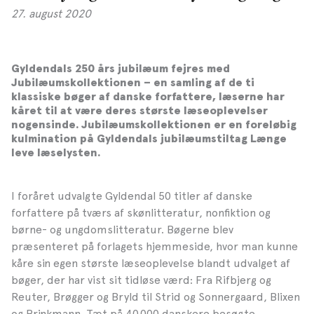
27. august 2020
Gyldendals 250 års jubilæum fejres med
Jubilæumskollektionen – en samling af de ti
klassiske bøger af danske forfattere, læserne har
kåret til at være deres største læseoplevelser
nogensinde. Jubilæumskollektionen er en foreløbig
kulmination på Gyldendals jubilæumstiltag Længe
leve læselysten.
I foråret udvalgte Gyldendal 50 titler af danske
forfattere på tværs af skønlitteratur, nonfiktion og
børne- og ungdomslitteratur. Bøgerne blev
præsenteret på forlagets hjemmeside, hvor man kunne
kåre sin egen største læseoplevelse blandt udvalget af
bøger, der har vist sit tidløse værd: Fra Rifbjerg og
Reuter, Brøgger og Bryld til Strid og Sonnergaard, Blixen
og Brinkmann. Tæt på 40.000 danskere besøgte