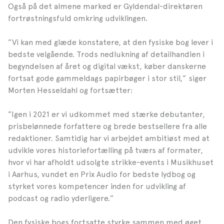
Også på det almene marked er Gyldendal-direktøren
fortrøstningsfuld omkring udviklingen.
”Vi kan med glæde konstatere, at den fysiske bog lever i
bedste velgående. Trods nedlukning af detailhandlen i
begyndelsen af året og digital vækst, køber danskerne
fortsat gode gammeldags papirbøger i stor stil,” siger
Morten Hesseldahl og fortsætter:
”Igen i 2021 er vi udkommet med stærke debutanter,
prisbelønnede forfattere og brede bestsellere fra alle
redaktioner. Samtidig har vi arbejdet ambitiøst med at
udvikle vores historiefortælling på tværs af formater,
hvor vi har afholdt udsolgte strikke-events i Musikhuset
i Aarhus, vundet en Prix Audio for bedste lydbog og
styrket vores kompetencer inden for udvikling af
podcast og radio yderligere.”
Den fysiske bogs fortsatte styrke sammen med øget