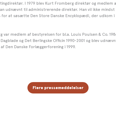
etingdirektør. I 1979 blev Kurt Fromberg direktør og medlem a
han udnævnt til administrerende direktør. Han vil ikke mindst 
ts for at søsætte Den Store Danske Encyklopædi, der udkom i
 var medlem af bestyrelsen for bl.a. Louis Poulsen & Co. 198
 Dagblade og Det Berlingske Officin 1990-2001 og blev udnævnt
f Den Danske Forlæggerforening i 1999.
Flere pressemeddelelser