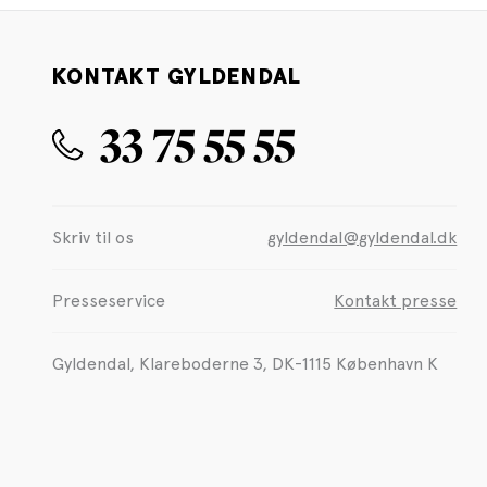
KONTAKT GYLDENDAL
33 75 55 55
Skriv til os
gyldendal@gyldendal.dk
Presseservice
Kontakt presse
Gyldendal, Klareboderne 3, DK-1115 København K