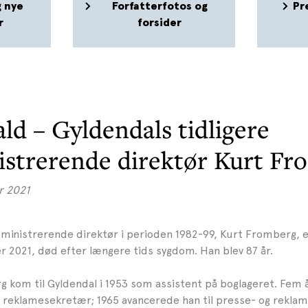
 nye
Forfatterfotos og
Pr
r
forsider
ld – Gyldendals tidligere
istrerende direktør Kurt Fr
r 2021
ministrerende direktør i perioden 1982-99, Kurt Fromberg, er
 2021, død efter længere tids sygdom. Han blev 87 år.
 kom til Gyldendal i 1953 som assistent på boglageret. Fem å
n reklamesekretær; 1965 avancerede han til presse- og reklame