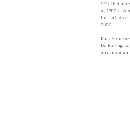
1977 til mark
og 1982 blev 
for sin indsa
2002.
Kurt Fromberg
De Berlingske
æresmedlem a