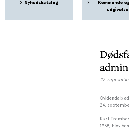
Nyhedskatalog
Kommende og
udgivelse
Dødsfa
admin
27. septembe
Gyldendals ad
24. september
Kurt Fromberg
1958, blev ha