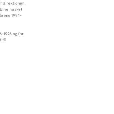
f direktionen,
blive husket
 årene 1994-
6-1996 og for
 til