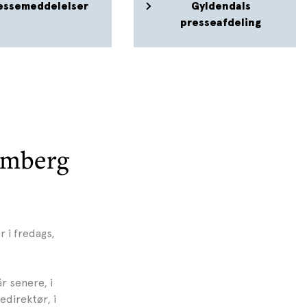
essemeddelelser
Gyldendals
presseafdeling
omberg
 i fredags,
r senere, i
direktør, i