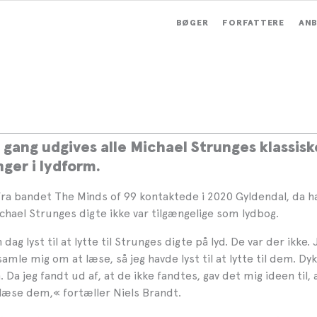
BØGER
FORFATTERE
ANB
l Strunges samlede digte in
ls Brandt fra The Minds of 9
 gang udgives alle Michael Strunges klassisk
ger i lydform.
fra bandet The Minds of 99 kontaktede i 2020 Gyldendal, da 
ichael Strunges digte ikke var tilgængelige som lydbog.
dag lyst til at lytte til Strunges digte på lyd. De var der ikke. 
amle mig om at læse, så jeg havde lyst til at lytte til dem. Dy
 Da jeg fandt ud af, at de ikke fandtes, gav det mig ideen til,
dlæse dem,
«
fortæller Niels Brandt.