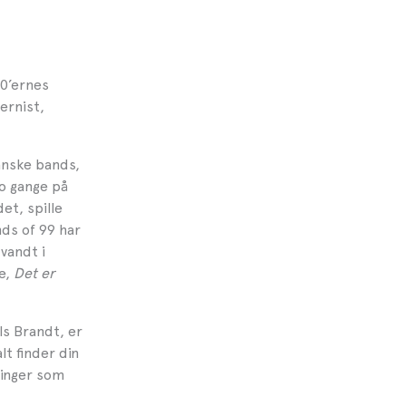
0’ernes
ernist,
anske bands,
to gange på
et, spille
ds of 99 har
 vandt i
e,
Det er
ls Brandt, er
lt finder din
linger som