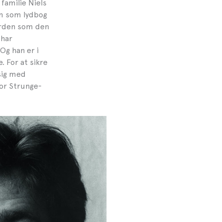
familie Niels
m som lydbog
orden som den
 har
Og han er i
. For at sikre
 sig med
for Strunge-