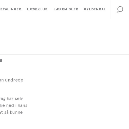
EFALINGER
LÆSEKLUB
LÆREMIDLER
GYLDENDAL
dlæses
9
e
han undrede
Jeg har selv
kke ned i hans
 at så kunne