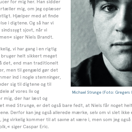
ucer for mig her. Han sidder
fortæller mig, om jeg oplæser
tligt. Hjælper med at finde
lse i digtene. Og så har vi
sindssygt sjovt, når vi
men« siger Niels Brandt.
kelig, vi har gang i en rigtig
i bruger helt sikkert meget
å det, end man traditionelt
er, men til gengæld gør det
ommer ind i nogle stemninger,
er sig til digtene og til
ele af vores liv og
Michael Strunge (Foto: Gregers 
or mig, der har læst og
 med Strunge, er det også bare fedt, at Niels får noget helt 
tene. Derfor kan jeg også allerede mærke, selv om vi slet ikke 
 jeg virkelig kommer til at savne at være i, men som jeg også 
olk,
«
siger Caspar Eric.