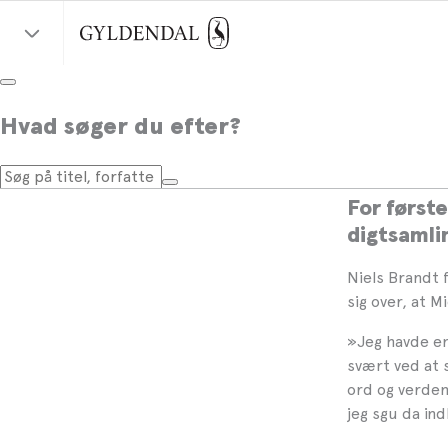
Michae
Hvad søger du efter?
af Nie
For første
digtsamlin
Niels Brandt 
sig over, at M
»
Jeg havde en 
svært ved at s
ord og verden.
jeg sgu da in