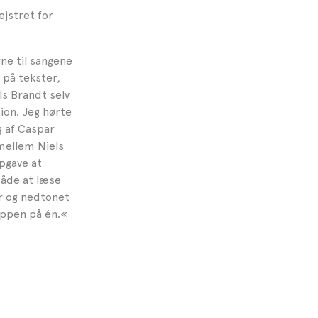
ejstret for
rne til sangene
 på tekster,
s Brandt selv
ion. Jeg hørte
g af Caspar
mellem Niels
pgave at
måde at læse
ar og nedtonet
oppen på én.
«