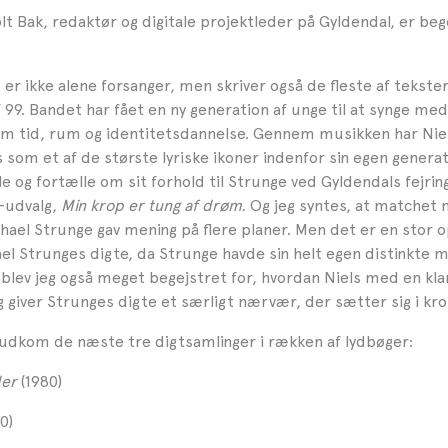
lt Bak, redaktør og digitale projektleder på Gyldendal, er beg
 er ikke alene forsanger, men skriver også de fleste af tekste
 99. Bandet har fået en ny generation af unge til at synge med
m tid, rum og identitetsdannelse. Gennem musikken har Niel
 som et af de største lyriske ikoner indenfor sin egen generat
lle og fortælle om sit forhold til Strunge ved Gyldendals fejrin
-udvalg,
Min krop er tung af drøm.
Og jeg syntes, at matchet 
hael Strunge gav mening på flere planer. Men det er en stor o
el Strunges digte, da Strunge havde sin helt egen distinkte 
 blev jeg også meget begejstret for, hvordan Niels med en kl
giver Strunges digte et særligt nærvær, der sætter sig i kr
1 udkom de næste tre digtsamlinger i rækken af lydbøger:
er
(1980)
0)