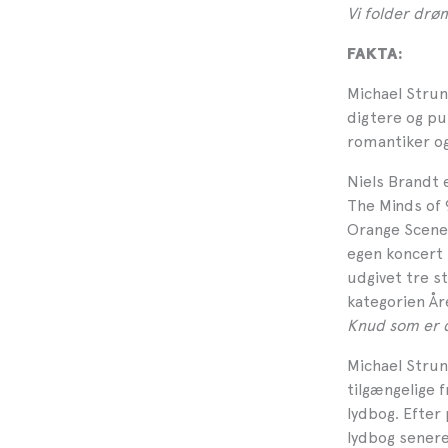
Vi folder dr
FAKTA:
Michael Strun
digtere og pu
romantiker og
Niels Brandt 
The Minds of 
Orange Scene p
egen koncert 
udgivet tre s
kategorien År
Knud som er 
Michael Strung
tilgængelige f
lydbog. Efte
lydbog senere