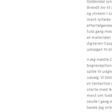
Gyldendal syn
Brandt lov til
og stream i s
mest lyttede 
efterfølgende 
fuld gang med 
at materialet 
digteren Casp
udvalget til 
»
Jeg mødte Ca
bogreception 
spille til udg
udvalg. Vi fal
et fantastisk 
starte med i
mest om fodbo
skulle i gang
havde jeg virk