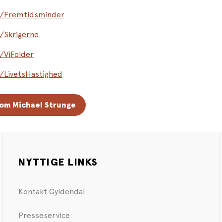
to/Fremtidsminder
o/Skrigerne
o/ViFolder
o/LivetsHastighed
om Michael Strunge
NYTTIGE LINKS
Kontakt Gyldendal
Presseservice