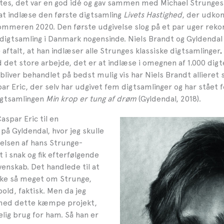
tes, det var en god idé og gav sammen med Michael Strunges 
 at indlæse den første digtsamling
Livets Hastighed
, der udko
ommeren 2020. Den første udgivelse slog på et par uger rek
digtsamling i Danmark nogensinde. Niels Brandt og Gyldendal
aftalt, at han indlæser alle Strunges klassiske digtsamlinger
.
det store arbejde, det er at indlæse i omegnen af 1.000 digte
bliver behandlet på bedst mulig vis har Niels Brandt allieret
ar Eric, der selv har udgivet fem digtsamlinger og har stået 
digtsamlingen
Min krop er tung af drøm
(Gyldendal, 2018).
spar Eric til en
på Gyldendal, hvor jeg skulle
ivelsen af hans Strunge-
dt i snak og fik efterfølgende
venskab. Det handlede til at
kke så meget om Strunge,
ld, faktisk. Men da jeg
 med dette kæmpe projekt,
elig brug for ham. Så han er