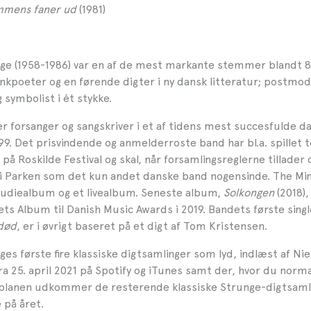
ømmens faner ud
(1981)
ge (1958-1986) var en af de mest markante stemmer blandt 8
nkpoeter og en førende digter i ny dansk litteratur; postmod
 symbolist i ét stykke.
er forsanger og sangskriver i et af tidens mest succesfulde d
99. Det prisvindende og anmelderroste band har bl.a. spillet 
å Roskilde Festival og skal, når forsamlingsreglerne tillader d
i Parken som det kun andet danske band nogensinde. The Min
tudiealbum og et livealbum. Seneste album,
Solkongen
(2018),
ets Album til Danish Music Awards i 2019. Bandets første singl
død
, er i øvrigt baseret på et digt af Tom Kristensen.
es første fire klassiske digtsamlinger som lyd, indlæst af Nie
ra 25. april 2021 på Spotify og iTunes samt der, hvor du norma
r planen udkommer de resterende klassiske Strunge-digtsam
 på året.