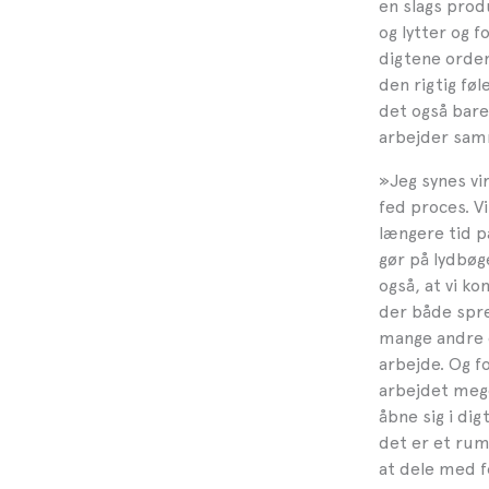
en slags prod
og lytter og 
digtene orden
den rigtig føle
det også bare 
arbejder sam
»
Jeg synes vir
fed proces. V
længere tid p
gør på lydbøg
også, at vi k
der både spred
mange andre d
arbejde. Og f
arbejdet meget
åbne sig i dig
det er et rum,
at dele med f