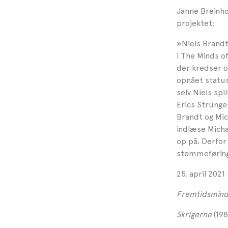
Janne Breinho
projektet:
»
Niels Brandt
i The Minds of
der kredser o
opnået status
selv Niels spi
Erics Strunge
Brandt og Mic
indlæse Micha
op på. Derfor
stemmeføring 
25. april 202
Fremtidsmind
Skrigerne
(198