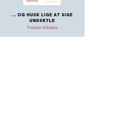
... OG HUSK LIGE AT SIGE
UNDSKYLD
Yvonne Schantz