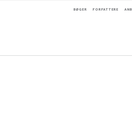
BØGER
FORFATTERE
ANB