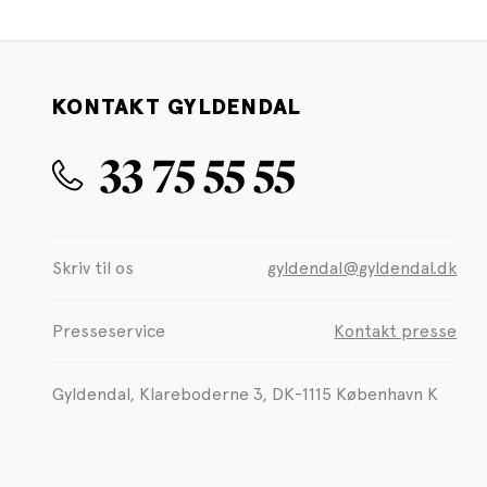
KONTAKT GYLDENDAL
33 75 55 55
Skriv til os
gyldendal@gyldendal.dk
Presseservice
Kontakt presse
Gyldendal, Klareboderne 3, DK-1115 København K