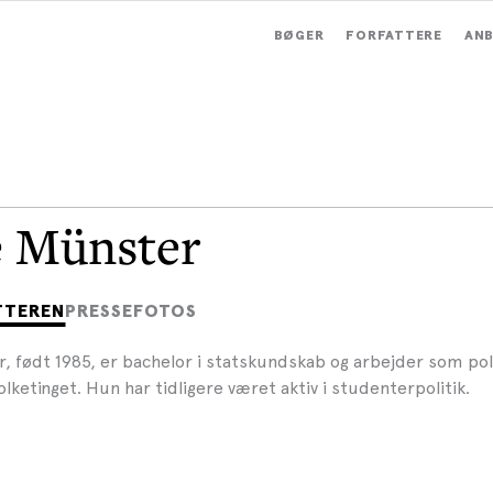
BØGER
FORFATTERE
ANB
e Münster
TTEREN
PRESSEFOTOS
, født 1985, er bachelor i statskundskab og arbejder som pol
olketinget. Hun har tidligere været aktiv i studenterpolitik.