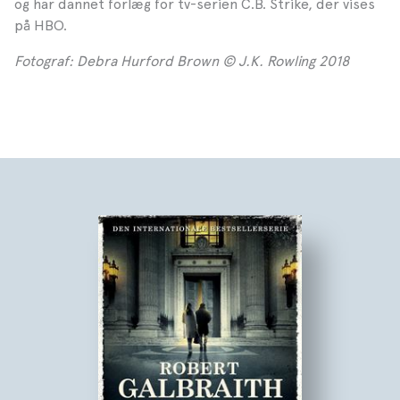
og har dannet forlæg for tv-serien C.B. Strike, der vises
på HBO.
Fotograf: Debra Hurford Brown © J.K. Rowling 2018