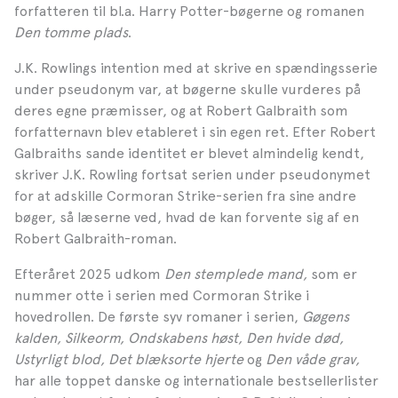
forfatteren til bl.a. Harry Potter-bøgerne og romanen
Den tomme plads
.
J.K. Rowlings intention med at skrive en spændingsserie
under pseudonym var, at bøgerne skulle vurderes på
deres egne præmisser, og at Robert Galbraith som
forfatternavn blev etableret i sin egen ret. Efter Robert
Galbraiths sande identitet er blevet almindelig kendt,
skriver J.K. Rowling fortsat serien under pseudonymet
for at adskille Cormoran Strike-serien fra sine andre
bøger, så læserne ved, hvad de kan forvente sig af en
Robert Galbraith-roman.
Efteråret 2025 udkom
Den stemplede mand,
som er
nummer otte i serien med Cormoran Strike i
hovedrollen. De første syv romaner i serien,
Gøgens
kalden, Silkeorm, Ondskabens høst, Den hvide død,
Ustyrligt blod, Det blæksorte hjerte
og
Den våde grav,
har alle toppet danske og internationale bestsellerlister