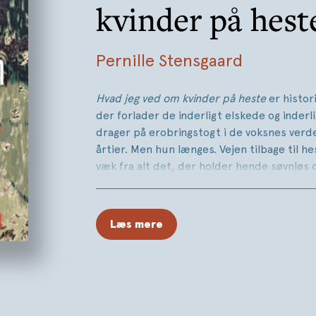
kvinder på hest
Pernille Stensgaard
Hvad jeg ved om kvinder på heste
er histor
der forlader de inderligt elskede og inderl
drager på erobringstogt i de voksnes verd
årtier. Men hun længes. Vejen tilbage til he
væk fra alt det, der holder hende søvnløs
fra sorg, der kommer farende ud af det bl
tab, der vokser sig mere og mere virkelige
Læs mere
Pernille Stensgaard fortæller en smuk, k
historie om de første kvindelige ryttere, 
overskrævs, og hvordan de på forbløffend
hesten på under hundrede år. Hestens kul
uløseligt sammen med Stensgaards egne 
hvem vi er, om dyr og os.