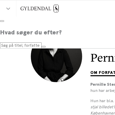
Hvad søger du efter?
Pern
OM FORFA
Pernille St
hun har arbe
Hun har bl.a.
stjal billedet
Københavne