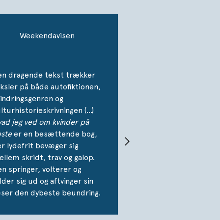
Weekendavisen
en dragende tekst trækker
ksler på både autofiktionen,
indringsgenren og
lturhistorieskrivningen (…)
ad jeg ved om kvinder på
ste
er en besættende bog,
r lydefrit bevæger sig
llem skridt, trav og galop.
n springer, volterer og
lder sig ud og aftvinger sin
ser den dybeste beundring.