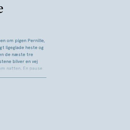
e
ien om pigen Pernille,
igt ligeglade heste og
en de næste tre
stene bliver en vej
 om natten. En pause
å, og fra dramaer og
 og vidtrækkende.
log og bevægende
der turde sætte sig
e vis bemægtigede sig
turhistorie væves
erkendelser. Om