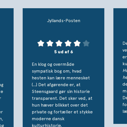
Jyllands-Posten
D
ve
5 ud af 6
er
ku
En klog og overmåde
Hv
sympatisk bog om, hvad
he
hesten kan lære mennesket
de
og
(...) Det afgørende er, at
me
de
Steensgaard gør sin historie
De
r
transparent. Det sker ved, at
fo
hun hæver blikket over det
læ
er
private og fortæller et stykke
n,
moderne dansk
og
kulturhistorie.