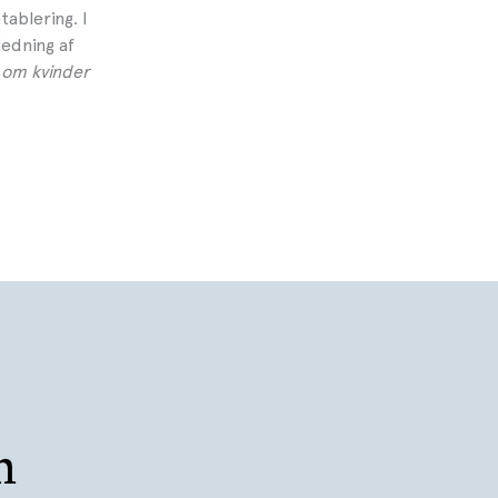
ablering. I
edning af
 om kvinder
m