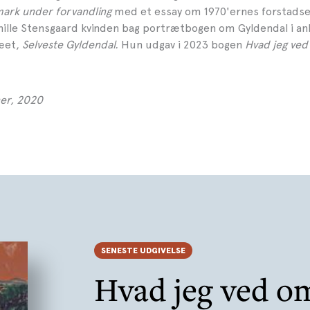
mark under forvandling
med et essay om 1970'ernes forstadset
nille Stensgaard kvinden bag portrætbogen om Gyldendal i anl
læet,
Selveste Gyldendal.
Hun udgav i 2023 bogen
Hvad jeg ved
ner, 2020
SENESTE UDGIVELSE
Hvad jeg ved o