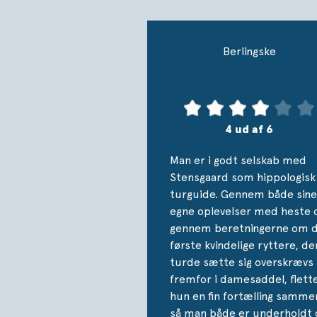
Berlingske
4 ud af 6
Man er i godt selskab med
Stensgaard som hippologisk
turguide. Gennem både sine
egne oplevelser med heste 
gennem beretningerne om 
første kvindelige ryttere, de
turde sætte sig overskrævs
fremfor i damesaddel, flett
hun en fin fortælling samme
så man både er underholdt 