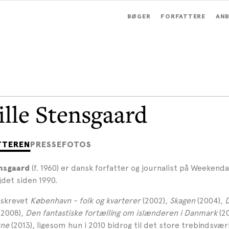
BØGER
FORFATTERE
ANB
ille Stensgaard
TTEREN
PRESSEFOTOS
(f. 1960) er dansk forfatter og journalist på Weekenda
ensgaard
jdet siden 1990.
 skrevet
København - folk og kvarterer
(2002),
Skagen
(2004),
D
(2008),
Den fantastiske fortælling om islænderen i Danmark
(20
rne
(2013), ligesom hun i 2010 bidrog til det store trebindsvæ