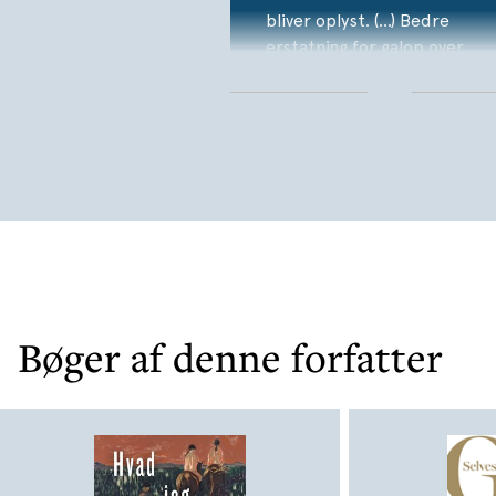
bliver oplyst. (...) Bedre
erstatning for galop over
stepperne må man lede
længe efter.
Bøger af denne forfatter