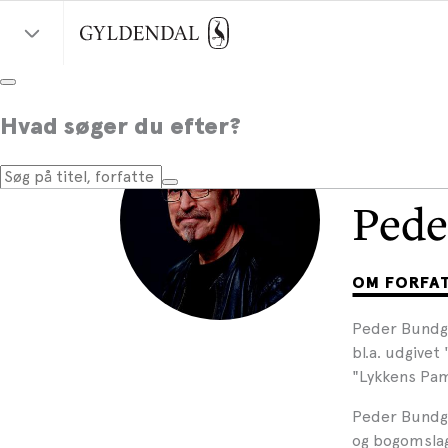
Hvad søger du efter?
Pede
OM FORFA
Peder Bundgaa
bl.a. udgivet
"Lykkens Pamf
Peder Bundga
og bogomslag 