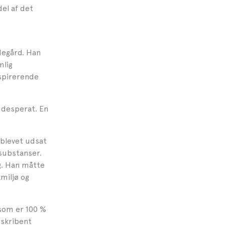
del af det
degård. Han
mlig
nspirerende
g desperat. En
 blevet udsat
substanser.
g. Han måtte
kmiljø og
som er 100 %
 skribent