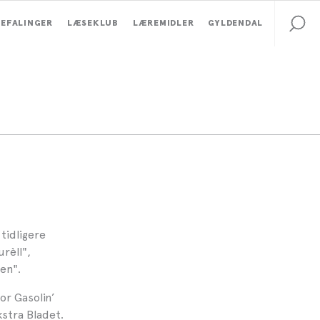
EFALINGER
LÆSEKLUB
LÆREMIDLER
GYLDENDAL
tidligere
rèll",
en".
or Gasolin’
kstra Bladet.