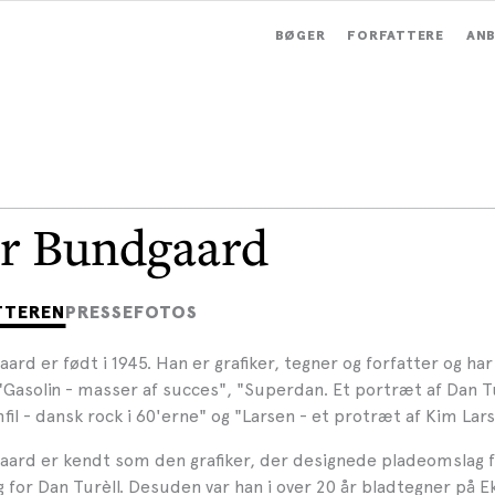
BØGER
FORFATTERE
ANB
r Bundgaard
TTEREN
PRESSEFOTOS
rd er født i 1945. Han er grafiker, tegner og forfatter og har 
 "Gasolin - masser af succes", "Superdan. Et portræt af Dan Tu
il - dansk rock i 60'erne" og "Larsen - et protræt af Kim Lars
ard er kendt som den grafiker, der designede pladeomslag f
for Dan Turèll. Desuden var han i over 20 år bladtegner på E