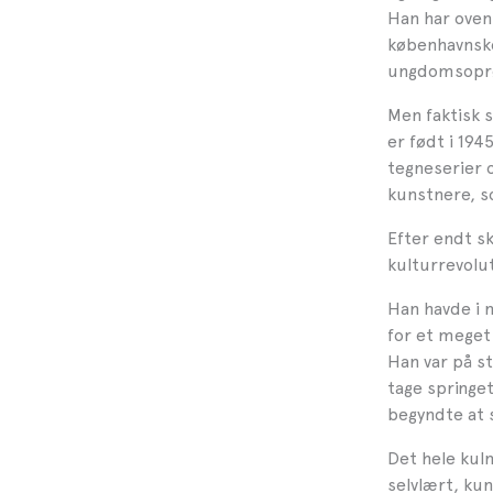
Han har oven 
københavnske 
ungdomsoprø
Men faktisk 
er født i 19
tegneserier o
kunstnere, so
Efter endt sk
kulturrevolut
Han havde i 
for et meget
Han var på s
tage springet
begyndte at s
Det hele kul
selvlært, kun