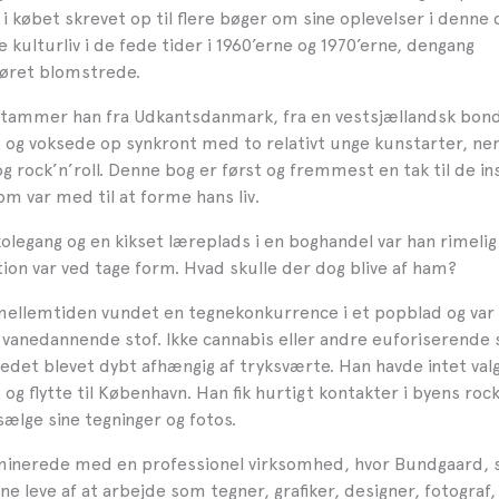
i købet skrevet op til flere bøger om sine oplevelser i denne 
kulturliv i de fede tider i 1960’erne og 1970’erne, dengang
ret blomstrede.
stammer han fra Udkantsdanmark, fra en vestsjællandsk bon
45 og voksede op synkront med to relativt unge kunstarter, ne
g rock’n’roll. Denne bog er først og fremmest en tak til de i
m var med til at forme hans liv.
olegang og en kikset læreplads i en boghandel var han rimeli
ion var ved tage form. Hvad skulle der dog blive af ham?
mellemtiden vundet en tegnekonkurrence i et popblad og var
 vanedannende stof. Ikke cannabis eller andre euforiserende 
tedet blevet dybt afhængig af tryksværte. Han havde intet val
 og flytte til København. Han fik hurtigt kontakter i byens roc
ælge sine tegninger og fotos.
minerede med en professionel virksomhed, hvor Bundgaard, 
ne leve af at arbejde som tegner, grafiker, designer, fotograf,