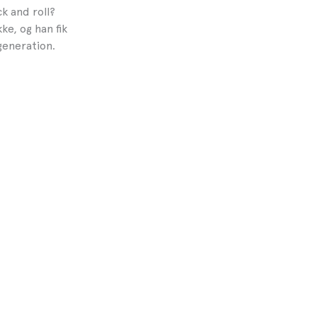
k and roll?
e, og han fik
generation.