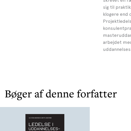
skrevet en r
sig til prak
klogere end d
Projektledels
konsulentpra
masteruddann
arbejdet med 
uddannelsesm
Bøger af denne forfatter