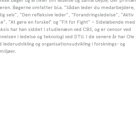
ække bøger og artikler om ledelse og samarbejde, der primæ
tikeren. Bøgerne omfatter bl.a. ”Sådan leder du medarbejdere,
ig selv”, ”Den refleksive leder”, ”Forandringsledelse”, ”Aktiv
e”, ”At gøre en forskel” og ”Fit for Fight” – Sideløbende med 
ksis har han siddet i studienævn ved CBS, og er censor ved
elsen i ledelse og teknologi ved DTU. I de senere år har Ol
lederudvikling og organisationsudvikling i forsknings- og
iljøer.