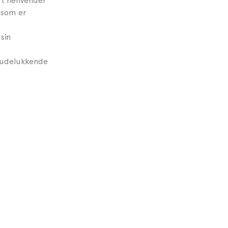
rt henvender
 som er
sin
e udelukkende