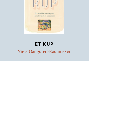
ET KUP
Niels Gangsted-Rasmussen