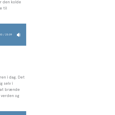
r den kolde
 til
ren i dag. Det
g selv i
r at brænde
e verden og