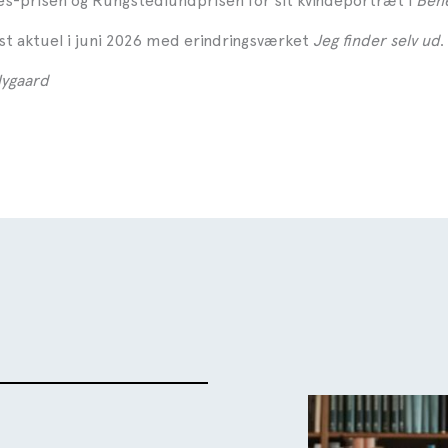
s-prisen og Rungstedlundprisen for sit kvindeportræt i
Ben
st aktuel i juni 2026 med erindringsværket
Jeg finder selv ud
.
Nygaard