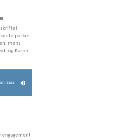
e
skriftet
 første parket
ken, mens
nd, og Karen
rke engagement