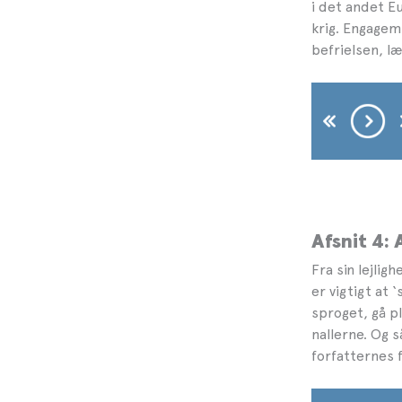
i det andet E
krig. Engageme
befrielsen, l
Afsnit 4: 
Fra sin lejlig
er vigtigt at 
sproget, gå p
nallerne. Og 
forfatternes f