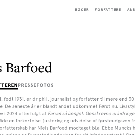
BØGER
FORFATTERE
ANB
s Barfoed
TTEREN
PRESSEFOTOS
, født 1931, er dr.phil., journalist og forfatter til mere end 3
. De seneste år er blandt andet udkommet Først nu. Livssty
v i 2024 efterfulgt af
Farvel så længe!
.
Genskrevne erindringe
de en forkortelse, justering og udvidelse af førsteudgaven fr
orfatterskab har Niels Barfoed modtaget bl.a. Ebbe Muncks 