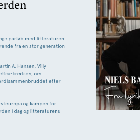
verden
ange parløb med litteraturen
rende fra en stor generation
tin A. Hansen, Villy
etica-kredsen, om
 værdisammenbruddet efter
 Østeuropa og kampen for
rden i dag og litteraturens