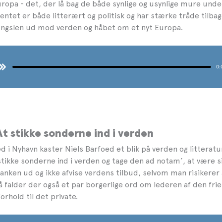
uropa - det, der lå bag de både synlige og usynlige mure unde
ntet er både litterært og politisk og har stærke tråde tilbage
ængslen ud mod verden og håbet om et nyt Europa.
At stikke sonderne ind i verden
hed i Nyhavn kaster Niels Barfoed et blik på verden og litteratu
‘stikke sonderne ind i verden og tage den ad notam’, at være si
lanken ud og ikke afvise verdens tilbud, selvom man risikere
så falder der også et par borgerlige ord om lederen af den fri
orhold til det private.