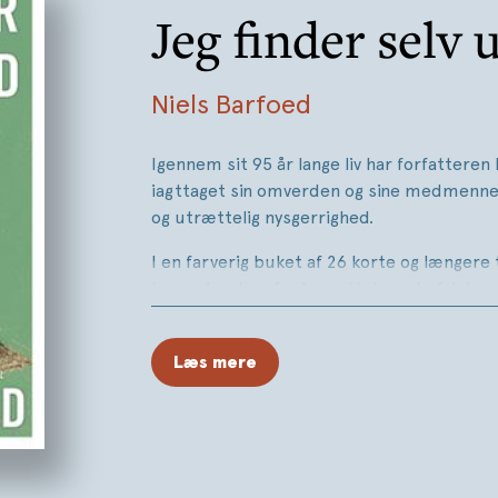
Jeg finder selv 
Niels Barfoed
Igennem sit 95 år lange liv har forfatteren
iagttaget sin omverden og sine medmenn
og utrættelig nysgerrighed.
I en farverig buket af 26 korte og længere
han oplevelser fra besættelsen, befrielsen
funderer over sin fynske families historie
skarphed og glimt i øjet om hverdagens sm
Læs mere
og pinagtigheder. Alt sammen med eftert
og uforlignelig stil.
Jeg finder selv ud. Endestationer
ligger i f
Barfoeds seneste udgivelser,
Ingen vej ud
og kærlighed og krig
fra 2020 og
Først nu. L