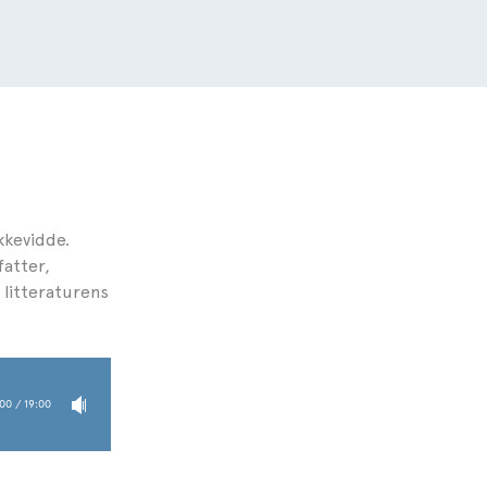
kkevidde.
fatter,
i litteraturens