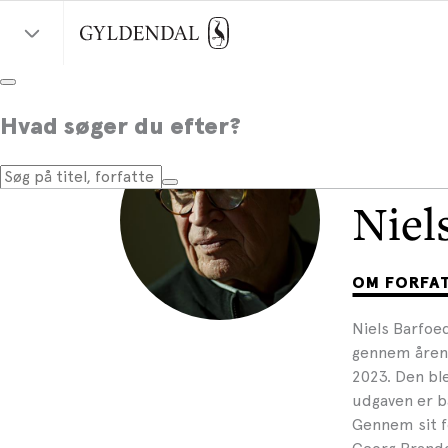
Hvad søger du efter?
Niel
OM FORFA
Niels Barfoed
gennem årene
2023. Den ble
udgaven er bå
Gennem sit f