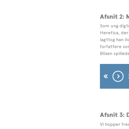
Afsnit 2:
Som ung digte
Heretica, der 
iagttog han l
forfattere so
Blixen spille
Afsnit 3:
Vi hopper fre