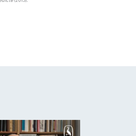
edicte
(2013).