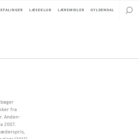
EFALINGER
LÆSEKLUB
LÆREMIDLER
GYLDENDAL
0 bøger
kker fra
r.
Anden-
a 2007.
hæderspris,