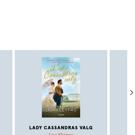
LADY CASSANDRAS VALG
E
Lisa Kleypas