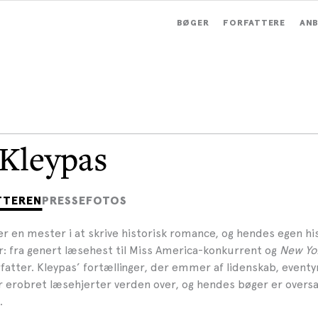
BØGER
FORFATTERE
ANB
 Kleypas
TTEREN
PRESSEFOTOS
er en mester i at skrive historisk romance, og hendes egen his
r: fra genert læsehest til Miss America-konkurrent og
New Yo
fatter. Kleypas’ fortællinger, der emmer af lidenskab, eventy
r erobret læsehjerter verden over, og hendes bøger er oversa
.