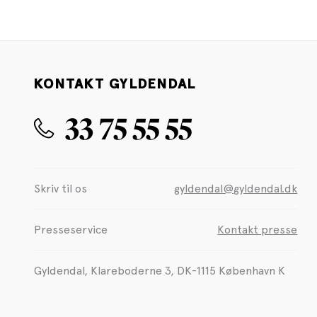
KONTAKT GYLDENDAL
33 75 55 55
Skriv til os
gyldendal@gyldendal.dk
Presseservice
Kontakt presse
Gyldendal, Klareboderne 3, DK-1115 København K