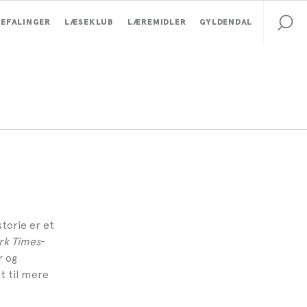
EFALINGER
LÆSEKLUB
LÆREMIDLER
GYLDENDAL
torie er et
rk Times
-
r og
t til mere