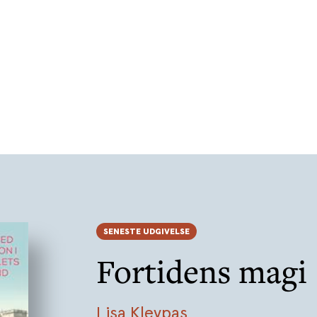
SENESTE UDGIVELSE
Fortidens magi
Lisa Kleypas