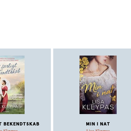
T BEKENDTSKAB
MIN I NAT
sa Kleypas
Lisa Kleypas