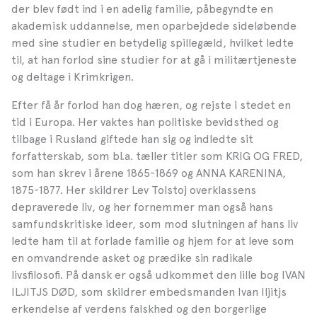
der blev født ind i en adelig familie, påbegyndte en
akademisk uddannelse, men oparbejdede sideløbende
med sine studier en betydelig spillegæld, hvilket ledte
til, at han forlod sine studier for at gå i militærtjeneste
og deltage i Krimkrigen.
Efter få år forlod han dog hæren, og rejste i stedet en
tid i Europa. Her vaktes han politiske bevidsthed og
tilbage i Rusland giftede han sig og indledte sit
forfatterskab, som bl.a. tæller titler som KRIG OG FRED,
som han skrev i årene 1865-1869 og ANNA KARENINA,
1875-1877. Her skildrer Lev Tolstoj overklassens
depraverede liv, og her fornemmer man også hans
samfundskritiske ideer, som mod slutningen af hans liv
ledte ham til at forlade familie og hjem for at leve som
en omvandrende asket og prædike sin radikale
livsfilosofi. På dansk er også udkommet den lille bog IVAN
ILJITJS DØD, som skildrer embedsmanden Ivan Iljitjs
erkendelse af verdens falskhed og den borgerlige