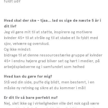
fuldt ud?
Hvad skal der ske - tjaa… lad os sige de næste 5 år i
dit liv?
Jeg vil gøre mit til at støtte, inspirere og motivere
kvinder 45+ til at stråle og til at skabe et liv fyldt med
sjov, velvære og overskud.
Og ikke mindst:
bidrage til at denne ressourcestærke gruppe af kvinder
45+ i endnu højere grad bliver set og hørt i medier, på
arbejdspladserne og i samfundet som helhed
Hvad kan du gøre for mig?
Stå ved din side, puffe dig blidt, men bestemt, i en
måske ny retning og sikre at du kommer i mål!
Er dit liv så bare perfekt nu?
Nej, slet ikke og i virkeligheden ville det nok også være