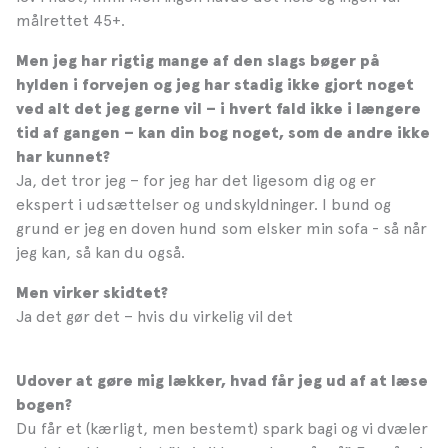
målrettet 45+.
Men jeg har rigtig mange af den slags bøger på
hylden i forvejen og jeg har stadig ikke gjort noget
ved alt det jeg gerne vil – i hvert fald ikke i længere
tid af gangen – kan din bog noget, som de andre ikke
har kunnet?
Ja, det tror jeg – for jeg har det ligesom dig og er
ekspert i udsættelser og undskyldninger. I bund og
grund er jeg en doven hund som elsker min sofa - så når
jeg kan, så kan du også.
Men virker skidtet?
Ja det gør det – hvis du virkelig vil det
Udover at gøre mig lækker, hvad får jeg ud af at læse
bogen?
Du får et (kærligt, men bestemt) spark bagi og vi dvæler