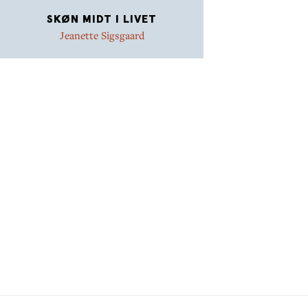
SKØN MIDT I LIVET
Jeanette Sigsgaard