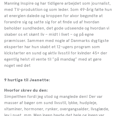
Manning Inspire og har tidligere arbejdet som journalist,
med TV-produktion og som leder. Som 49-årig følte hun
at energien dalede og kroppen for alvor begyndte at
forandre sig og satte sig for at finde ud af hvordan
beholder sundheden, det gode udseende og hvordan vi
skaber os et skønt liv – midt i livet – og på egne
præmisser. Sammen med nogle af Danmarks dygtigste
eksperter har hun skabt et 12-ugers program som
kickstarter en sund og aktiv livsstil for kvinder 45+ der
egentlig helst vil vente til ”på mandag” med at gøre
noget ved det
9 hurtige til Jeanette:
Hvorfor skrev du den:
Simpelthen fordi jeg stod og manglede den! Der var
masser af bøger om sund livsstil, lykke, hudpleje,
vitaminer, hormoner, rynker, overgangsalder, livsglæde,
lev i nuet, mm. Men ingen havde det hele og ingen var