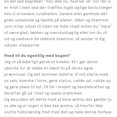
en del ved begrebet ”hvis ikke nu, hvornår så” For når vi
er midt i livet skal der træffes nogle vigtige beslutninger
hvis vi vil bevare sundheden, bevare eller genfinde det
gode udseende og handle på planer, idéer og drømme
som vi har udsat til tiden var inde. Hvad enten du ”bare”
vil være glad, lækker og overskudsagtig eller om du vil
ud og realisere de vildeste drømme, så sender vi dig
udover stepperne.
Hvad vil du egentlig med bogen?
Jeg vil så inderligt gerne at kvinder 45+ gør deres
yderste for at skabe et skønt liv på deres egne
præmisser. Og det kommer indefra. Vi må starte med
os selv, komme i form, gøre status, rydde ud, rydde op
og gøre plads til nyt. Få fat i modet og handlekraften og
derefter gå ud i livet og skabe drømmen.
Og desuden: alt dette med at blive ældre..det gælder jo
os alle og er noget vi ikke kan ændre, så hvorfor ikke
slutte fuldstændig fred med det og nyde denne livsfase