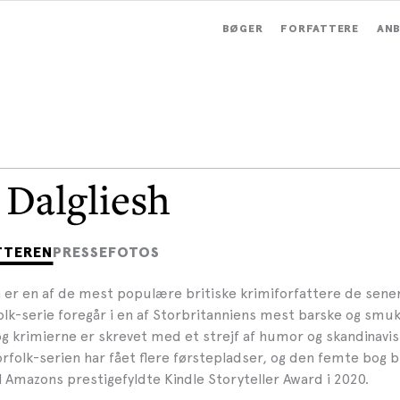
BØGER
FORFATTERE
ANB
 Dalgliesh
TTEREN
PRESSEFOTOS
h er en af de mest populære britiske krimiforfattere de sene
lk-serie foregår i en af Storbritanniens mest barske og smu
g krimierne er skrevet med et strejf af humor og skandinavisk
rfolk-serien har fået flere førstepladser, og den femte bog b
il Amazons prestigefyldte Kindle Storyteller Award i 2020.