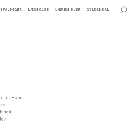
EFALINGER
LÆSEKLUB
LÆREMIDLER
GYLDENDAL
re år. Hans
kke
 noir.
lev