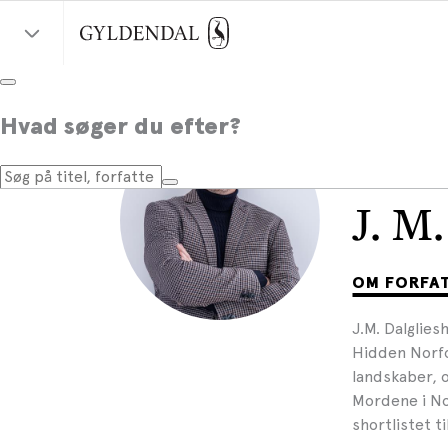
Hvad søger du efter?
J. M.
OM FORFA
J.M. Dalglies
Hidden Norfo
landskaber, o
Mordene i No
shortlistet t