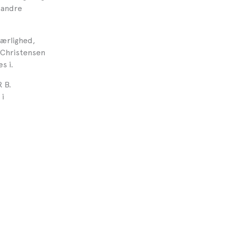
 andre
ærlighed,
 Christensen
s i.
 B.
i