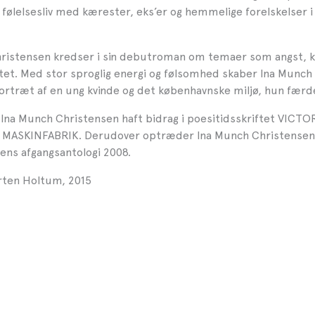
 følelsesliv med kærester, eks’er og hemmelige forelskelser i
ristensen kredser i sin debutroman om temaer som angst, k
itet. Med stor sproglig energi og følsomhed skaber Ina Munch
ortræt af en ung kvinde og det københavnske miljø, hun færde
 Ina Munch Christensen haft bidrag i poesitidsskriftet VICTOR
MASKINFABRIK. Derudover optræder Ina Munch Christensen 
lens afgangsantologi 2008.
rten Holtum, 2015