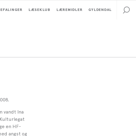
EFALINGER
LÆSEKLUB
LÆREMIDLER
GYLDENDAL
008.
 vandt Ina
Kulturlegat
age en HF-
med angst og