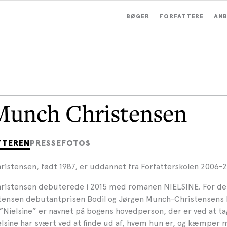
BØGER
FORFATTERE
ANB
Munch Christensen
TTEREN
PRESSEFOTOS
ristensen, født 1987, er uddannet fra Forfatterskolen 2006-2
ristensen debuterede i 2015 med romanen NIELSINE. For den
ensen debutantprisen Bodil og Jørgen Munch-Christensens 
. ”Nielsine” er navnet på bogens hovedperson, der er ved at t
lsine har svært ved at finde ud af, hvem hun er, og kæmper 