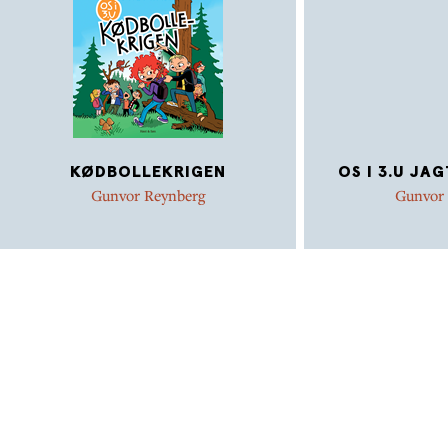
KØDBOLLEKRIGEN
OS I 3.U JA
Gunvor Reynberg
Gunvor