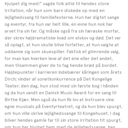
hjulpet dig med!" sagde folk altid til hendes store
irritation, når hun som barn diskede op med en
lejlighedssang til familiefesterne. Hun har digtet sange
og eventyr, fra hun var helt lille, en evne hun nok har
arvet fra sin far. Og måske også fra sin færøske morfar,
der skrev højdramatiske kvad om elskov og død. Det var
så oplagt, at hun skulle blive forfatter, at hun valgte at
uddanne sig som skuespiller. Faktisk et glimrende valg,
for man kan hverken leve af det ene eller det andet,
men tilsammen giver de to fag hende brød på bordet.
Højdepunkter i karrieren indebærer kåringen som årets
Dirch; vinder af sonetkonkurrence på Det Kongelige
Teater; den dag, hun stod med sin første bog i hånden
og da hun vandt en Danish Music Award for en sang til
Birthe Kjær. Men også da hun fik lov at instruere sine
egne musicals på Eventyrteatret, og da hun blev spurgt,
om hun ville skrive lejlighedssange til Kongehuset. I dag
bliver hendes gamle far til sin store irritation tit spurgt,
om hun har hjulpet ham med de lejlighedssange, han