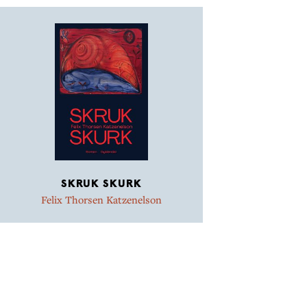
menneskets natur, faderskab og
moderskab (…) Det er prustende tungt,
det er dyrisk og kraftfuldt. Både
elskovsakterne og sproget gennem hele
romanen. Felix Thorsen Katzenelson har i
det hele taget bare skrevet en afsindigt
god roman.
SKRUK SKURK
Felix Thorsen Katzenelson