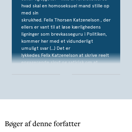
noget helt, helt andet.
hvad skal en homoseksuel mand stille op
med sin
skrukhed. Felix Thorsen Katzenelson , der
ellers er vant til at løse kærlighedens
ligninger som brevkasseguru i Politiken,
kommer her med et vidunderligt
umuligt svar (…) Det er
lykkedes Felix Katzenelson at skrive reelt
engagerende sjovt og satirisk om at
scrolle og forsvinde ind i et meningsløst
rum af memes, failvideoer og AI-
genereret brainrot content. Romanen
føles i sine insta-rablende passager som
et snapshot af tilværelsen i 2025. Den
samtidige fortælling om barnløshed
løfter den dog ud af det hypernutidige
og gør den til en roman, der bevæger sig
Bøger af denne forfatter
langt tættere på eviggyldige emner som