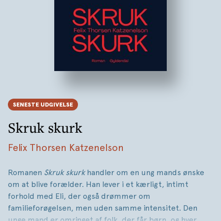
SENESTE UDGIVELSE
Skruk skurk
Felix Thorsen Katzenelson
Romanen
Skruk skurk
handler om en ung mands ønske
om at blive forælder. Han lever i et kærligt, intimt
forhold med Eli, der også drømmer om
familieforøgelsen, men uden samme intensitet. Den
unge mand er omringet af folk, der får børn, og hver