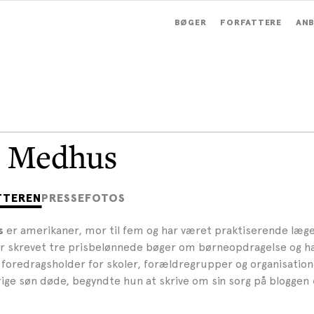
BØGER
FORFATTERE
ANB
a Medhus
TTEREN
PRESSEFOTOS
er amerikaner, mor til fem og har været praktiserende læg
s
ar skrevet tre prisbelønnede bøger om børneopdragelse og h
foredragsholder for skoler, forældregrupper og organisation
ige søn døde, begyndte hun at skrive om sin sorg på bloggen