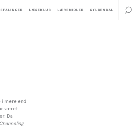
EFALINGER
LÆSEKLUB
LÆREMIDLER
GYLDENDAL
e i mere end
ar været
er. Da
Channeling