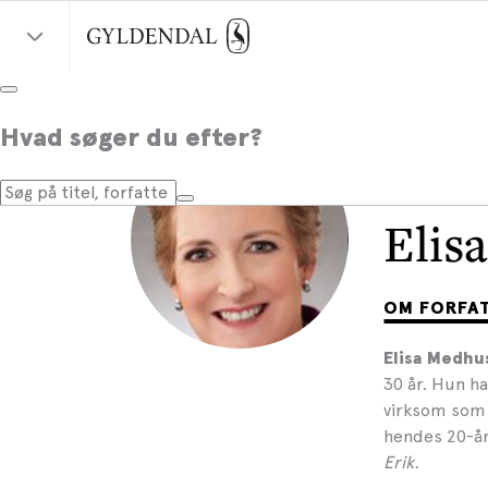
Hvad søger du efter?
Elis
OM FORFA
Elisa Medhu
30 år. Hun h
virksom som 
hendes 20-år
Erik.